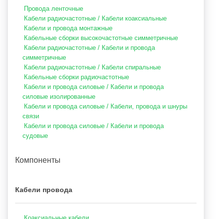
видеонаблюдения и АСУТП).
Провода ленточные
Кабели радиочастотные / Кабели коаксиальные
Предприятие производит радиочастотные кабельные сборки
Кабели и провода монтажные
(отрезки кабелей, армированные соединителями) для
Кабельные сборки высокочастотные симметричные
радиоэлектронной аппаратуры и антенно-фидерных трактов
Кабели радиочастотные / Кабели и провода
с нормированием параметров передачи в рабочей полосе
симметричные
частот. Ведутся НИОКР в интересах Минобороны России,
Кабели радиочастотные / Кабели спиральные
выполняются работы в рамках программ импортозамещения
Кабельные сборки радиочастотные
кабельной продукции.Сертифицированная испытательная
Кабели и провода силовые / Кабели и провода
лаборатория и действующая на предприятии система
силовые изолированные
менеджмента качества позволяют гарантировать высокое
Кабели и провода силовые / Кабели, провода и шнуры
качество выполняемых работ и поставляемой продукции.
связи
Предприятие сертифицировано на соответствие ИСО 9001 в
Кабели и провода силовые / Кабели и провода
«Военэлектронсерт» и «Ростест-Москва»Кабели,
судовые
произведенные НПП «Спецкабель», поставляются
практически во все регионы России, а также в некоторые
страны ближнего и дальнего зарубежья (Через посредников.
Компоненты
Индия, Вьетнам, Иран, Украина, Беларусь, Казахстан,
Узбекистан). Большая часть продукции реализуется через
Торговый дом НПП «Спецкабель», дилеров и торговых
Кабели провода
партнеров, в том числе, через торговые представительства
в городах:
Коаксиальные кабели