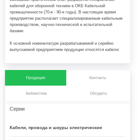
кабелей для оборонной техники в ОКБ Кабельной
промышленности (70-е - 90-е годы). В настоящее время
предприятие располагает специализированным кабельным
производством, научно-технической и испытательной
базами.
К основной номенклатуре разрабатываемой и серийно
выпускаемой предприятием продукции относятся кабели:
огнестойкие для систем пожарной защиты
(адресные
СПС, СОУЭ);
для промышленной автоматизации
(RS-485, Profibus,
Продукция
Контакты
LonWork);
огнестойкие для систем безопасности;
для локальных компьютерных сетей
(нетиповые
Библиотека
Обсудить
условия прокладки);
для цифровой телефонии
(поток E1);
Серии
радиочастотные
(сети кабельного ТВ, радио- и
сотовой связи);
трибоэлектрические
(для вибрационных охранных
Кабели, провода и шнуры электрические
систем);
комбинированные
(в том числе, для систем