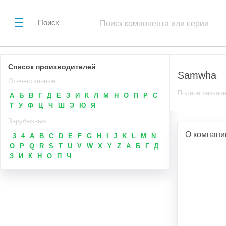
Поиск
Список производителей
Samwha
Отечественные
Полное названи
А
Б
В
Г
Д
Е
З
И
К
Л
М
Н
О
П
Р
С
Т
У
Ф
Ц
Ч
Ш
Э
Ю
Я
Зарубежные
О компан
3
4
A
B
C
D
E
F
G
H
I
J
K
L
M
N
O
P
Q
R
S
T
U
V
W
X
Y
Z
А
Б
Г
Д
З
И
К
Н
О
П
Ч