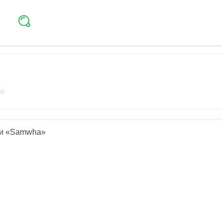
е:
ии «Samwha»