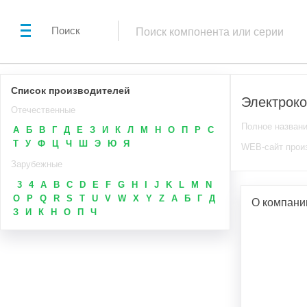
Поиск
Список производителей
Электрок
Отечественные
Полное назван
А
Б
В
Г
Д
Е
З
И
К
Л
М
Н
О
П
Р
С
Т
У
Ф
Ц
Ч
Ш
Э
Ю
Я
WEB-сайт прои
Зарубежные
3
4
A
B
C
D
E
F
G
H
I
J
K
L
M
N
O
P
Q
R
S
T
U
V
W
X
Y
Z
А
Б
Г
Д
О компани
З
И
К
Н
О
П
Ч