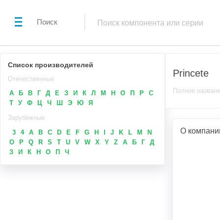
Поиск
Список производителей
Princete
Отечественные
Полное названи
А
Б
В
Г
Д
Е
З
И
К
Л
М
Н
О
П
Р
С
Т
У
Ф
Ц
Ч
Ш
Э
Ю
Я
Зарубежные
О компании
3
4
A
B
C
D
E
F
G
H
I
J
K
L
M
N
O
P
Q
R
S
T
U
V
W
X
Y
Z
А
Б
Г
Д
З
И
К
Н
О
П
Ч