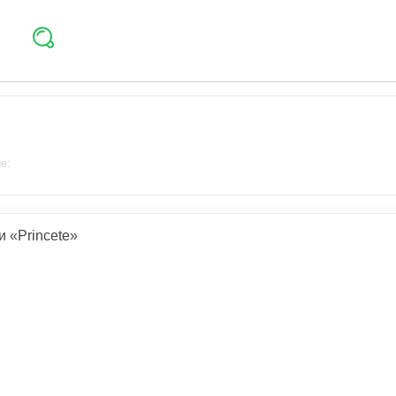
е:
 «Princete»