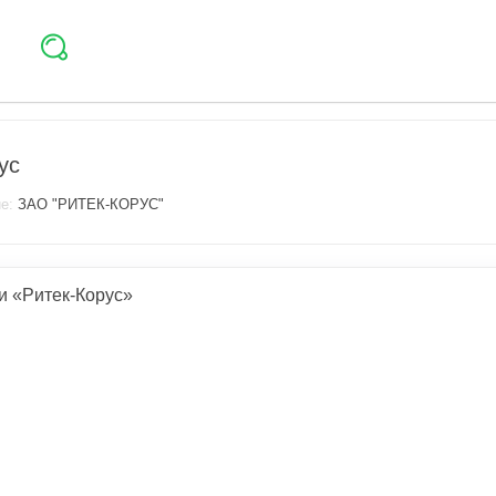
ус
ие:
ЗАО "РИТЕК-КОРУС"
и «Ритек-Корус»