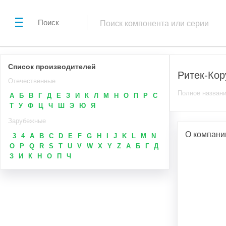
Поиск
Список производителей
Ритек-Кор
Отечественные
Полное назван
А
Б
В
Г
Д
Е
З
И
К
Л
М
Н
О
П
Р
С
Т
У
Ф
Ц
Ч
Ш
Э
Ю
Я
Зарубежные
О компани
3
4
A
B
C
D
E
F
G
H
I
J
K
L
M
N
O
P
Q
R
S
T
U
V
W
X
Y
Z
А
Б
Г
Д
З
И
К
Н
О
П
Ч