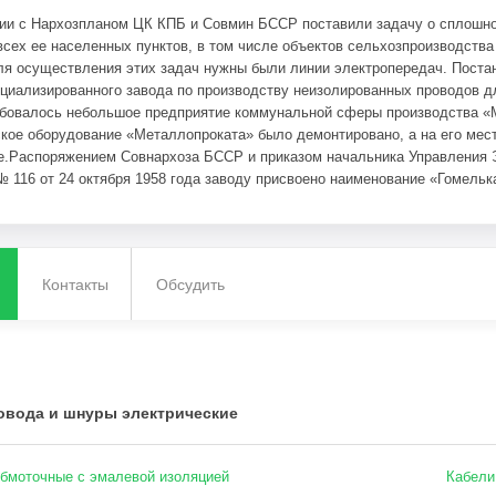
вии с Нархозпланом ЦК КПБ и Совмин БССР поставили задачу о сплошн
всех ее населенных пунктов, в том числе объектов сельхозпроизводства
ля осуществления этих задач нужны были линии электропередач. Пост
циализированного завода по производству неизолированных проводов д
ебовалось небольшое предприятие коммунальной сферы производства «М
кое оборудование «Металлопроката» было демонтировано, а на его мес
е.
Распоряжением Совнархоза БССР и приказом начальника Управления 
 116 от 24 октября 1958 года заводу присвоено наименование «Гомельк
енность рабочих, ИТР и служащих в момент создания завода было 101 ч
коллективом завода было выпущено 1015 тонн алюминиевых неизолирова
дополнительное оборудование и выпуск составил 3044 тонн проводов ма
д молодого коллектива «Гомелькабеля» в общий фонд развития страны.
Контакты
Обсудить
 развитие завод получил в 60-70 гг, завод быстро развивался, рос выпу
. За эти годы завод по объёмам валовой продукции вошел в число кру
рофессиональных кабельщиков.Развитие электротехнической и приборо
и темпами. Вводились в действие заводы по производству электроприб
мами и другой продукции, требующих эмалированных проводов и проводо
овода и шнуры электрические
асширении завода «Гомелькабель».После ликвидации совнархозов, поста
лькабель» передан Министерству электротехнической промышленности 
производства эмалированных и обмоточных проводов. . Парк основного 
бмоточные с эмалевой изоляцией
Кабели
65 г. — 155 единиц. По объёму валовой продукции завод вышел в разряд