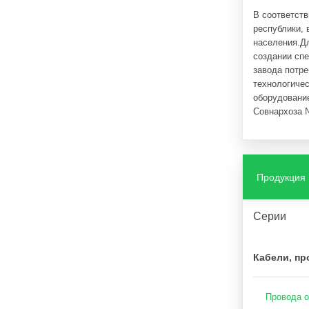
В соответст
республики, 
населения.Д
создании спе
завода потр
технологичес
оборудовани
Совнархоза №
завода. Числ
В 1959 году 
установлено 
первый вкла
Продукция
Значительное
оборудования
Серии
коллектив п
нарастающим
энергосисте
Кабели, пр
решение о р
завод «Гоме
корпуса для 
Провода о
единиц, в 19