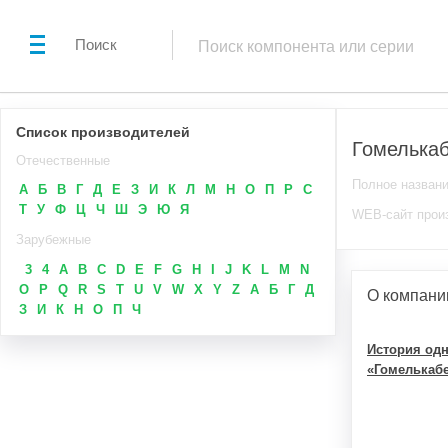
Поиск
Список производителей
Гомелька
Отечественные
Полное назван
А
Б
В
Г
Д
Е
З
И
К
Л
М
Н
О
П
Р
С
Т
У
Ф
Ц
Ч
Ш
Э
Ю
Я
WEB-сайт прои
Зарубежные
3
4
A
B
C
D
E
F
G
H
I
J
K
L
M
N
O
P
Q
R
S
T
U
V
W
X
Y
Z
А
Б
Г
Д
О компани
З
И
К
Н
О
П
Ч
История одн
«Гомелькабе