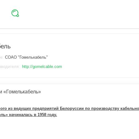
бель
ие:
СОАО "Гомелькабель"
зводителя:
http://gomelcable.com
и «Гомелькабель»
ого из ведущих предприятий Белоруссии по производству кабель
ль» начиналась в 1958 году.