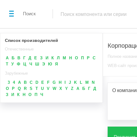
Поиск
Список производителей
Корпорац
Отечественные
Полное назван
А
Б
В
Г
Д
Е
З
И
К
Л
М
Н
О
П
Р
С
Т
У
Ф
Ц
Ч
Ш
Э
Ю
Я
WEB-сайт прои
Зарубежные
3
4
A
B
C
D
E
F
G
H
I
J
K
L
M
N
O
P
Q
R
S
T
U
V
W
X
Y
Z
А
Б
Г
Д
О компан
З
И
К
Н
О
П
Ч
Продукция