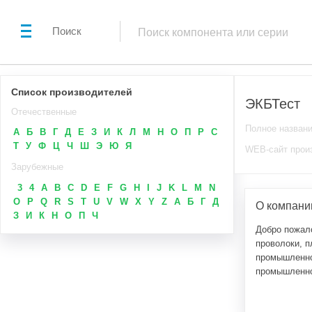
Поиск
Список производителей
ЭКБТест
Отечественные
Полное назван
А
Б
В
Г
Д
Е
З
И
К
Л
М
Н
О
П
Р
С
Т
У
Ф
Ц
Ч
Ш
Э
Ю
Я
WEB-сайт прои
Зарубежные
3
4
A
B
C
D
E
F
G
H
I
J
K
L
M
N
O
P
Q
R
S
T
U
V
W
X
Y
Z
А
Б
Г
Д
О компани
З
И
К
Н
О
П
Ч
Добро пожал
проволоки, п
промышленно
промышленно