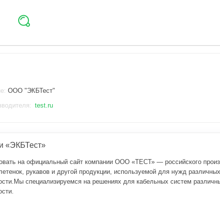
ие:
ООО "ЭКБТест"
зводителя:
test.ru
и «ЭКБТест»
овать на официальный сайт компании ООО «ТЕСТ» — российского прои
летенок, рукавов и другой продукции, используемой для нужд различны
сти.Мы специализируемся на решениях для кабельных систем различн
сти.