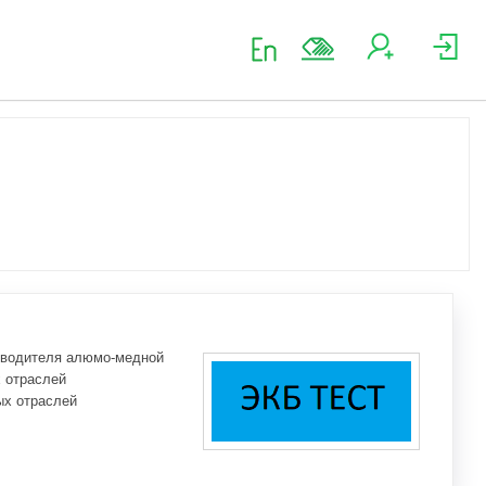
зводителя алюмо-медной
х отраслей
ых отраслей