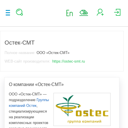
Остек-СМТ
Полное название:
ООО «Остек-СМТ»
WEB-сайт производителя:
https://ostec-smt.ru
О компании «Остек-СМТ»
ООО «Остек-СМТ» —
подразделение
Группы
компаний Остек
,
специализирующееся
на реализации
комплексных проектов