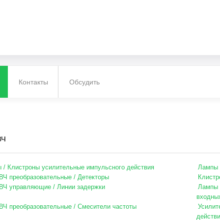
Контакты
Обсудить
ВЧ
 / Клистроны усилительные импульсного действия
Лампы 
Ч преобразовательные / Детекторы
Клистр
ВЧ управляющие / Линии задержки
Лампы 
входны
Ч преобразовательные / Смесители частоты
Усилит
действ