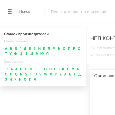
Поиск
Список производителей
НПП КОН
Отечественные
Полное назван
А
Б
В
Г
Д
Е
З
И
К
Л
М
Н
О
П
Р
С
Т
У
Ф
Ц
Ч
Ш
Э
Ю
Я
WEB-сайт прои
Зарубежные
3
4
A
B
C
D
E
F
G
H
I
J
K
L
M
N
O
P
Q
R
S
T
U
V
W
X
Y
Z
А
Б
Г
Д
О компан
З
И
К
Н
О
П
Ч