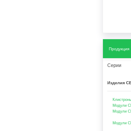
Продукция
Серии
Изделия С
Клистроны
Модули СВ
Модули С
Модули СВ