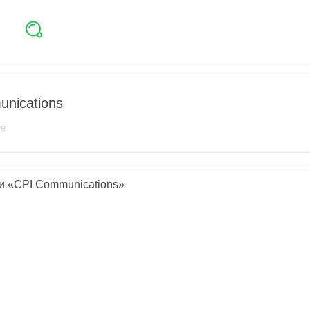
nications
е:
и «CPI Communications»