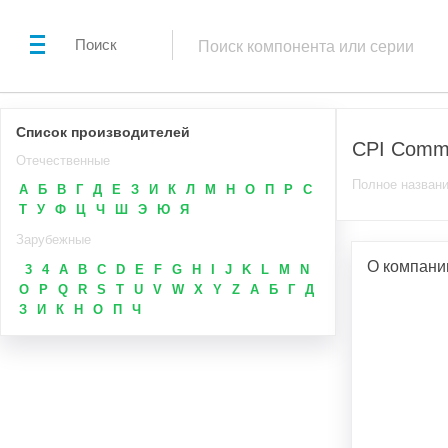
Поиск
Список производителей
CPI Commu
Отечественные
Полное названи
А
Б
В
Г
Д
Е
З
И
К
Л
М
Н
О
П
Р
С
Т
У
Ф
Ц
Ч
Ш
Э
Ю
Я
Зарубежные
О компани
3
4
A
B
C
D
E
F
G
H
I
J
K
L
M
N
O
P
Q
R
S
T
U
V
W
X
Y
Z
А
Б
Г
Д
З
И
К
Н
О
П
Ч