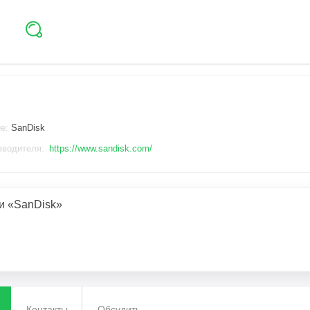
ие:
SanDisk
зводителя:
https://www.sandisk.com/
и «SanDisk»
Контакты
Обсудить