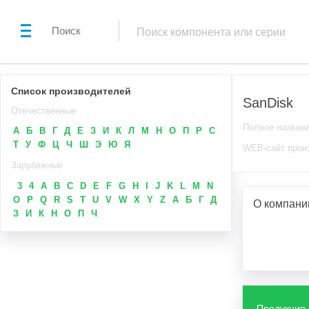
Поиск
Список производителей
SanDisk
Отечественные
Полное назван
А
Б
В
Г
Д
Е
З
И
К
Л
М
Н
О
П
Р
С
Т
У
Ф
Ц
Ч
Ш
Э
Ю
Я
WEB-сайт прои
Зарубежные
3
4
A
B
C
D
E
F
G
H
I
J
K
L
M
N
O
P
Q
R
S
T
U
V
W
X
Y
Z
А
Б
Г
Д
О компани
З
И
К
Н
О
П
Ч
Продукция