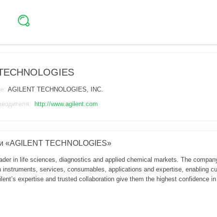
 TECHNOLOGIES
ие:
AGILENT TECHNOLOGIES, INC.
зводителя:
http://www.agilent.com
ии «AGILENT TECHNOLOGIES»
leader in life sciences, diagnostics and applied chemical markets. The compan
h instruments, services, consumables, applications and expertise, enabling cu
lent’s expertise and trusted collaboration give them the highest confidence in