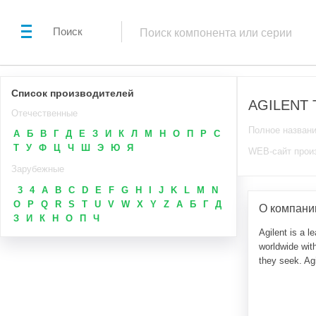
Поиск
Список производителей
AGILENT
Отечественные
Полное назван
А
Б
В
Г
Д
Е
З
И
К
Л
М
Н
О
П
Р
С
Т
У
Ф
Ц
Ч
Ш
Э
Ю
Я
WEB-сайт прои
Зарубежные
3
4
A
B
C
D
E
F
G
H
I
J
K
L
M
N
O
P
Q
R
S
T
U
V
W
X
Y
Z
А
Б
Г
Д
О компан
З
И
К
Н
О
П
Ч
Agilent is a 
worldwide wit
they seek. Agi