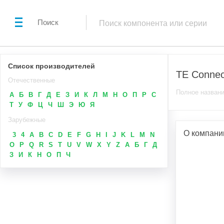
Поиск
Список производителей
TE Connec
Отечественные
Полное названи
А
Б
В
Г
Д
Е
З
И
К
Л
М
Н
О
П
Р
С
Т
У
Ф
Ц
Ч
Ш
Э
Ю
Я
Зарубежные
О компани
3
4
A
B
C
D
E
F
G
H
I
J
K
L
M
N
O
P
Q
R
S
T
U
V
W
X
Y
Z
А
Б
Г
Д
З
И
К
Н
О
П
Ч