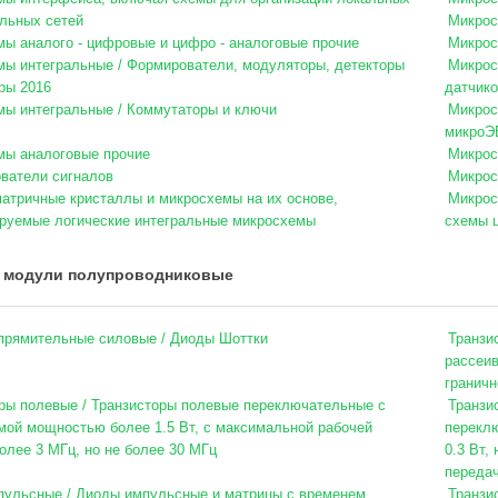
льных сетей
Микрос
ы аналого - цифровые и цифро - аналоговые прочие
Микрос
ы интегральные / Формирователи, модуляторы, детекторы
Микрос
ры 2016
датчико
ы интегральные / Коммутаторы и ключи
Микрос
микроЭВ
мы аналоговые прочие
Микрос
ватели сигналов
Микрос
атричные кристаллы и микросхемы на их основе,
Микрос
руемые логические интегральные микросхемы
схемы 
 модули полупроводниковые
прямительные силовые / Диоды Шоттки
Транзи
рассеив
граничн
ры полевые / Транзисторы полевые переключательные с
Транзи
мой мощностью более 1.5 Вт, с максимальной рабочей
перекл
олее 3 МГц, но не более 30 МГц
0.3 Вт,
передач
ульсные / Диоды импульсные и матрицы с временем
Транзи