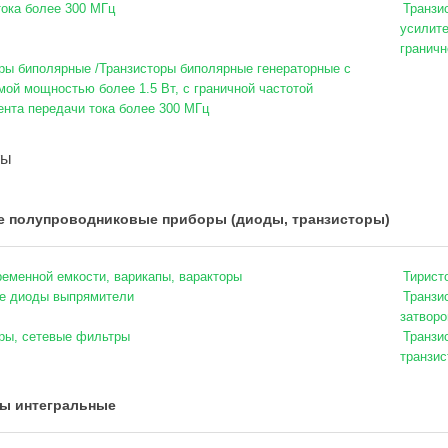
тока более 300 МГц
Транзи
усилите
граничн
ры биполярные /Транзисторы биполярные генераторные с
мой мощностью более 1.5 Вт, с граничной частотой
нта передачи тока более 300 МГц
ты
е полупроводниковые приборы (диоды, транзисторы)
еменной емкости, варикапы, варакторы
Тирист
е диоды выпрямители
Транзи
затвор
ры, сетевые фильтры
Транзи
транзис
ы интегральные