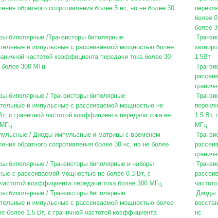
ения обратного сопротивления более 5 нс, но не более 30
перекл
более 0
более 3
ры биполярные /Транзисторы биполярные
Транзи
тельные и импульсные с рассеиваемой мощностью более
затвор
граничной частотой коэффициента передачи тока более 30
1.5Вт
е более 300 МГц
Транзи
рассеив
граничн
ры биполярные / Транзисторы биполярные
Транзи
тельные и импульсные с рассеиваемой мощностью не
перекл
Вт, с граничной частотой коэффициента передачи тока не
1.5 Вт,
 МГц
МГц
ульсные / Диоды импульсные и матрицы с временем
Транзи
ения обратного сопротивления более 30 нс, но не более
рассеив
граничн
ры биполярные / Транзисторы биполярные и наборы
Транзи
ные с рассеиваемой мощностью не более 0.3 Вт, с
рассеив
 частотой коэффициента передачи тока более 300 МГц
частото
ры биполярные / Транзисторы биполярные
Диоды 
тельные и импульсные с рассеиваемой мощностью более
восстан
 не более 1.5 Вт, с граничной частотой коэффициента
нс