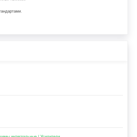
тандартами.
хемы интегральные / Усилители