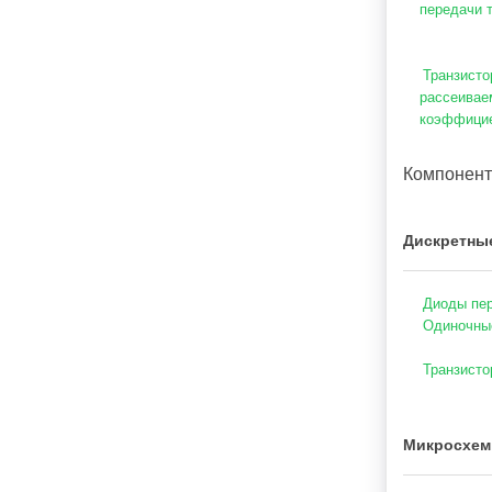
передачи 
Транзисто
рассеивае
коэффицие
Компонен
Дискретны
Диоды пер
Одиночны
Транзисто
Микросхем