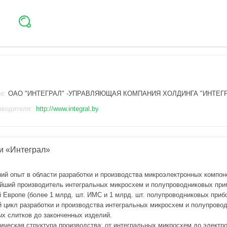
ие:
ОАО "ИНТЕГРАЛ" -УПРАВЛЯЮЩАЯ КОМПАНИЯ ХОЛДИНГА "ИНТЕГ
зводителя:
http://www.integral.by
и «Интеграл»
ний опыт в области разработки и производства микроэлектронных компон
йший производитель интегральных микросхем и полупроводниковых при
 Европе (более 1 млрд. шт. ИМС и 1 млрд. шт. полупроводниковых прибо
 цикл разработки и производства интегральных микросхем и полупровод
х слитков до законченных изделий.
ическая структура производства: от интегральных микросхем до электро