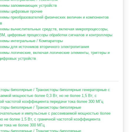
хемы запоминающих устройств
хемы цифровые прочие
хемы преобразователей физических величин и компонентов
в
хемы вычислительных средств, включая микропроцессоры,
М, цифровые процессоры обработки сигналов и контроллеры
хемы интегральные / Компараторы
хемы для источников вторичного электропитания
хемы логические, включая логические элементы, триггеры и
цифровых устройств
сторы биполярные / Транзисторы биполярные генераторные с
аемой мощностью более 0,3 Вт, но не более 1,5 Вт, с
ой частотой коэффициента передачи тока более 300 МГц
сторы биполярные / Транзисторы биполярные
ючательные и импульсные с рассеиваемой мощностью более
 но не более 1.5 Вт, с граничной частотой коэффициента
и тока не более 300 МГц
сторы биполярные / Транзисторы биполярные