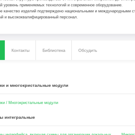
й уровень применяемых технологий и современное оборудование.
е качество изделий подтверждено национальными и международными с
й и высококвалифицированный персонал.
Контакты
Библиотека
Обсудить
ки и многокристальные модули
ки / Многокристальные модули
ы интегральные
ы интерфейса, включая схемы для организации локальных
Микрос