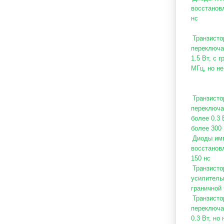
восстановл
нс
Транзисто
переключа
1.5 Вт, с 
МГц, но н
Транзисто
переключа
более 0.3 
более 300
Диоды имп
восстановл
150 нс
Транзисто
усилитель
граничной
Транзисто
переключа
0.3 Вт, но