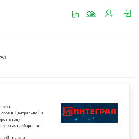
РАЛ"
ентов.
боров в Центральной и
ров в год).
никовых приборов: от
нной техники.