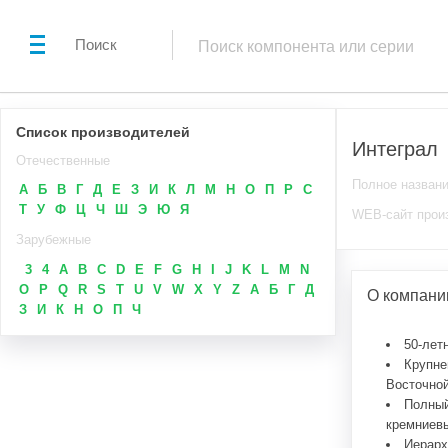
Поиск
Список производителей
Интеграл
Отечественные
Полное назван
А
Б
В
Г
Д
Е
З
И
К
Л
М
Н
О
П
Р
С
Т
У
Ф
Ц
Ч
Ш
Э
Ю
Я
WEB-сайт прои
Зарубежные
3
4
A
B
C
D
E
F
G
H
I
J
K
L
M
N
O
P
Q
R
S
T
U
V
W
X
Y
Z
А
Б
Г
Д
О компани
З
И
К
Н
О
П
Ч
50-лет
Крупне
Восточной
Полный
кремниевы
Иерарх