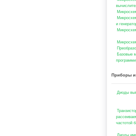
вычислите
Микросхем
Микросхем
и генерато
Микросхем
Микросхе
Преобразо
Базовые м
программи
Приборы и
Диоды вы
Транзисто
рассеивае
частотой б
Диоды имп