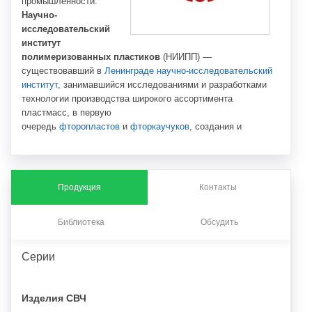
промышленности.
Научно-
исследовательский
институт
полимеризованных пластиков
(НИИПП) —
существовавший в
Ленинграде
научно-исследовательский
институт
, занимавшийся исследованиями и разработками
технологии производства широкого ассортимента
пластмасс, в первую
очередь
фторопластов
и
фторкаучуков
, создания и
проектирования пилотных и промышленных установок для
их производства.
Продукция
Контакты
Библиотека
Обсудить
Серии
Изделия СВЧ