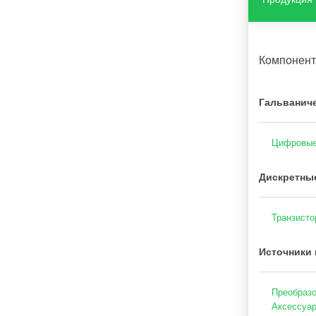
Компонен
Гальваниче
Цифровые
Дискретны
Транзисто
Источники 
Преобразо
Аксессуар