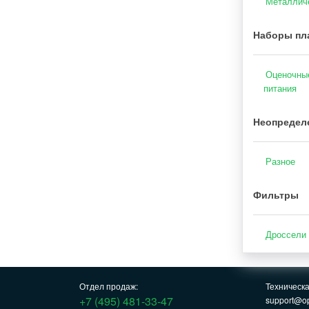
Металличе
Наборы пла
Оценочные
питания
Неопределе
Разное
Фильтры
Дроссели
Отдел продаж:
Техническ
+7 (495) 481-33-47
support@op