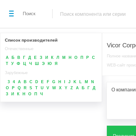
Поиск
Список производителей
Vicor Corp
Отечественные
Полное назван
А
Б
В
Г
Д
Е
З
И
К
Л
М
Н
О
П
Р
С
Т
У
Ф
Ц
Ч
Ш
Э
Ю
Я
WEB-сайт прои
Зарубежные
3
4
A
B
C
D
E
F
G
H
I
J
K
L
M
N
O
P
Q
R
S
T
U
V
W
X
Y
Z
А
Б
Г
Д
О компании
З
И
К
Н
О
П
Ч
Продукция