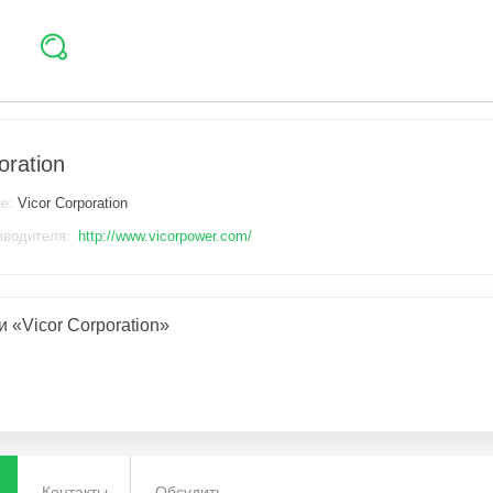
oration
ие:
Vicor Corporation
зводителя:
http://www.vicorpower.com/
 «Vicor Corporation»
Контакты
Обсудить