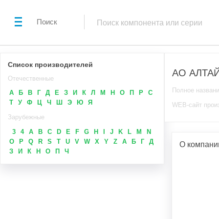
Поиск
Список производителей
АО АЛТА
Отечественные
Полное назван
А
Б
В
Г
Д
Е
З
И
К
Л
М
Н
О
П
Р
С
Т
У
Ф
Ц
Ч
Ш
Э
Ю
Я
WEB-сайт прои
Зарубежные
3
4
A
B
C
D
E
F
G
H
I
J
K
L
M
N
O
P
Q
R
S
T
U
V
W
X
Y
Z
А
Б
Г
Д
О компан
З
И
К
Н
О
П
Ч