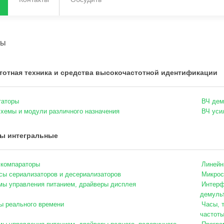
ты
отная техника и средства высокочастотной идентификации
таторы
ВЧ дем
хемы и модули различного назначения
ВЧ уси
ы интегральные
 компараторы
Линейн
ы сериализаторов и десериализаторов
Микрос
ы управления питанием, драйверы дисплея
Интерф
демуль
ы реального времени
Часы, 
частот