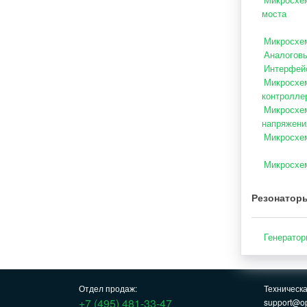
Микросхем
моста
Микросхем
Аналоговы
Интерфейс
Микросхем
контролле
Микросхем
напряжени
Микросхем
Микросхем
Резонатор
Генератор
Отдел продаж:
Техническ
+7 (495) 481-33-47
support@op