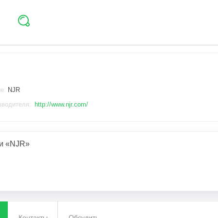
ие:
NJR
зводителя:
http://www.njr.com/
и «NJR»
Контакты
Обсудить