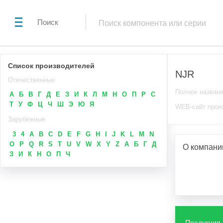
Поиск
Список производителей
NJR
Отечественные
Полное назван
А
Б
В
Г
Д
Е
З
И
К
Л
М
Н
О
П
Р
С
Т
У
Ф
Ц
Ч
Ш
Э
Ю
Я
WEB-сайт прои
Зарубежные
3
4
A
B
C
D
E
F
G
H
I
J
K
L
M
N
O
P
Q
R
S
T
U
V
W
X
Y
Z
А
Б
Г
Д
О компани
З
И
К
Н
О
П
Ч
Продукция