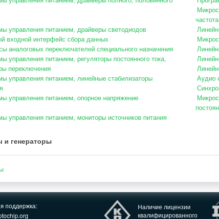
ы управления питанием, драйверы полного, половинного
Програ
Микрос
частота
ы управления питанием, драйверы светодиодов
Линейн
й входной интерфейс сбора данных
Микрос
ы аналоговых переключателей специального назначения
Линейн
ы управления питанием, регуляторы постоянного тока,
Линейн
ры переключения
Линейн
ы управления питанием, линейные стабилизаторы
Аудио 
я
Синхро
ы управления питанием, опорное напряжение
Микрос
постоян
ы управления питанием, мониторы источников питания
ы и генераторы
ы
ая поддержка:
Наличие лицензии
квалифицированного
tochip.org