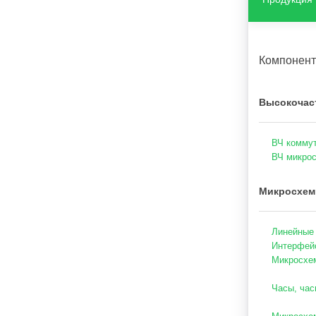
Компонен
Высокочаст
ВЧ комму
ВЧ микрос
Микросхем
Линейные
Интерфейс
Микросхем
Часы, час