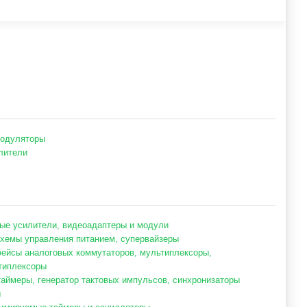
одуляторы
лители
ые усилители, видеоадаптеры и модули
хемы управления питанием, супервайзеры
ейсы аналоговых коммутаторов, мультиплексоры,
типлексоры
таймеры, генератор тактовых импульсов, синхронизаторы
ы