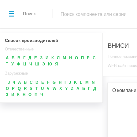
Поиск
Список производителей
ВНИСИ
Отечественные
Полное назван
А
Б
В
Г
Д
Е
З
И
К
Л
М
Н
О
П
Р
С
Т
У
Ф
Ц
Ч
Ш
Э
Ю
Я
WEB-сайт прои
Зарубежные
3
4
A
B
C
D
E
F
G
H
I
J
K
L
M
N
O
P
Q
R
S
T
U
V
W
X
Y
Z
А
Б
Г
Д
О компан
З
И
К
Н
О
П
Ч