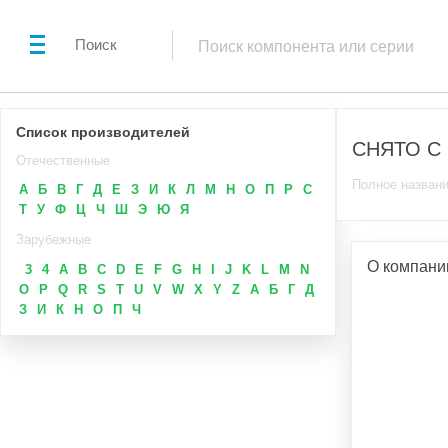
Поиск
Список производителей
СНЯТО С
Отечественные
Полное названи
А
Б
В
Г
Д
Е
З
И
К
Л
М
Н
О
П
Р
С
Т
У
Ф
Ц
Ч
Ш
Э
Ю
Я
Зарубежные
О компан
3
4
A
B
C
D
E
F
G
H
I
J
K
L
M
N
O
P
Q
R
S
T
U
V
W
X
Y
Z
А
Б
Г
Д
З
И
К
Н
О
П
Ч