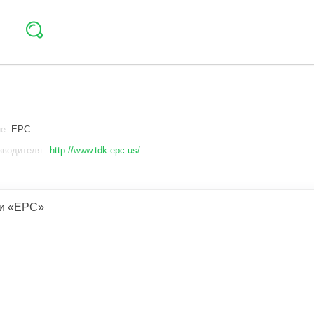
ие:
EPC
зводителя:
http://www.tdk-epc.us/
и «EPC»