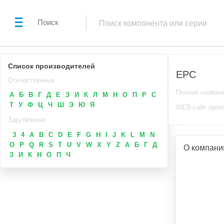
Поиск
Список производителей
EPC
Отечественные
Полное назван
А
Б
В
Г
Д
Е
З
И
К
Л
М
Н
О
П
Р
С
Т
У
Ф
Ц
Ч
Ш
Э
Ю
Я
WEB-сайт прои
Зарубежные
3
4
A
B
C
D
E
F
G
H
I
J
K
L
M
N
O
P
Q
R
S
T
U
V
W
X
Y
Z
А
Б
Г
Д
О компани
З
И
К
Н
О
П
Ч