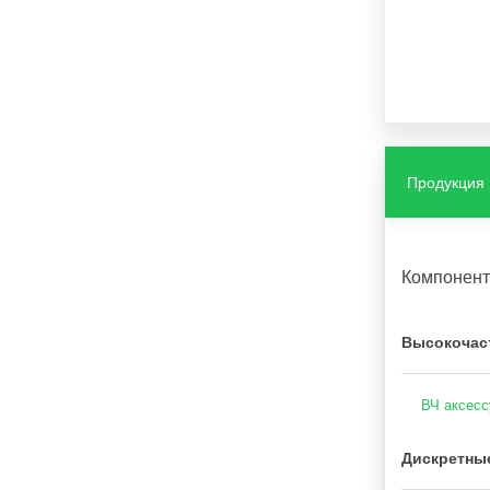
Продукция
Компонен
Высокочаст
ВЧ аксес
Дискретны