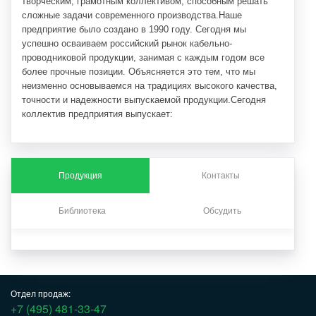
творческим, грамотным коллективом, способным решать
сложные задачи современного производства.Наше
предприятие было создано в 1990 году. Сегодня мы
успешно осваиваем российский рынок кабельно-
проводниковой продукции, занимая с каждым годом все
более прочные позиции. Объясняется это тем, что мы
неизменно основываемся на традициях высокого качества,
точности и надежности выпускаемой продукции.Сегодня
коллектив предприятия выпускает:
провода связи;
кабели малопарные высокочастотные для сетей
абонентского доступа;
Продукция
Контакты
кабели для систем охранно-пожарных сигнализаций;
кабели парной скрутки для СКС (LAN-кабели);
провода для электропрогрева бетона;
Библиотека
Обсудить
провода и шнуры монтажные;
провода для промышленных взрывных работ;
провода геофизические универсальные.
Мы стремимся делать это лучше других и постоянно ищем
новые пути для оптимального решения задач, связанных с
Отдел продаж:
производством нашей продукции.В числе наших
+7 (495) 481-33-47