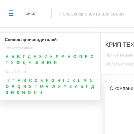
Поиск
Список производителей
КРИП ТЕ
Отечественные
Полное назван
А
Б
В
Г
Д
Е
З
И
К
Л
М
Н
О
П
Р
С
Т
У
Ф
Ц
Ч
Ш
Э
Ю
Я
WEB-сайт прои
Зарубежные
3
4
A
B
C
D
E
F
G
H
I
J
K
L
M
N
O
P
Q
R
S
T
U
V
W
X
Y
Z
А
Б
Г
Д
О компан
З
И
К
Н
О
П
Ч