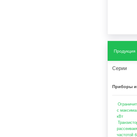
Продукция
Серии
Приборы и
Ограничит
с максима
кВт
Транзисто
рассеивае
частотой б