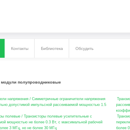
Контакты
Библиотека
Обсудить
 модули полупроводниковые
ели напряжения / Симметричные ограничители напряжения
Транзи
льно допустимой импульсной рассеиваемой мощностью 1.5
рассеив
коэффиц
ры полевые / Транзисторы полевые усилительные с
Транзи
мой мощностью не более 0.3 Вт, с максимальной рабочей
перекл
олее 3 МГц, но не более 30 МГц
более 0