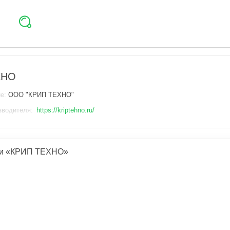
ХНО
ие:
ООО "КРИП ТЕХНО"
зводителя:
https://kriptehno.ru/
ии «КРИП ТЕХНО»