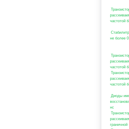
Транзисто
рассеивае
частотой 
Стабилитр
не более 0
Транзисто
рассеивае
частотой б
Транзисто
рассеивае
частотой б
Диоды имп
восстановл
нс
Транзисто
рассеиваем
граничной