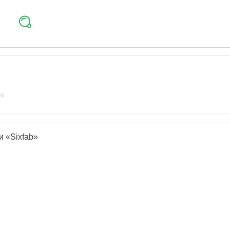
е:
и «Sixfab»