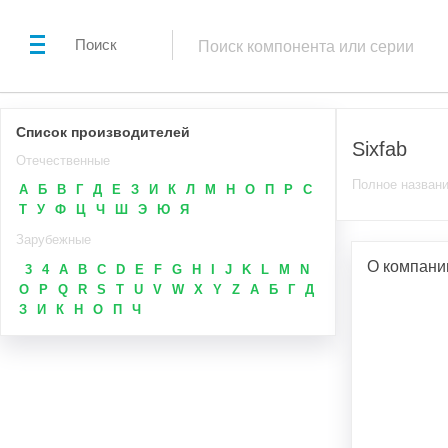
Поиск
Список производителей
Sixfab
Отечественные
Полное названи
А
Б
В
Г
Д
Е
З
И
К
Л
М
Н
О
П
Р
С
Т
У
Ф
Ц
Ч
Ш
Э
Ю
Я
Зарубежные
О компани
3
4
A
B
C
D
E
F
G
H
I
J
K
L
M
N
O
P
Q
R
S
T
U
V
W
X
Y
Z
А
Б
Г
Д
З
И
К
Н
О
П
Ч