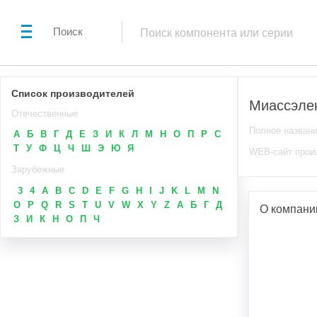
Поиск
Список производителей
Миассэле
Отечественные
Полное назван
А
Б
В
Г
Д
Е
З
И
К
Л
М
Н
О
П
Р
С
Т
У
Ф
Ц
Ч
Ш
Э
Ю
Я
WEB-сайт прои
Зарубежные
3
4
A
B
C
D
E
F
G
H
I
J
K
L
M
N
O
P
Q
R
S
T
U
V
W
X
Y
Z
А
Б
Г
Д
О компани
З
И
К
Н
О
П
Ч