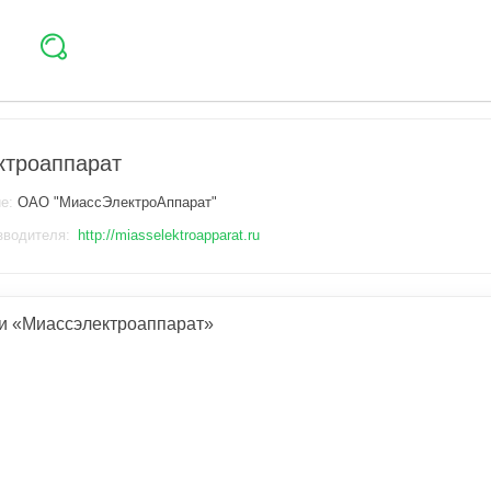
ктроаппарат
ие:
ОАО "МиассЭлектроАппарат"
зводителя:
http://miasselektroapparat.ru
и «Миассэлектроаппарат»