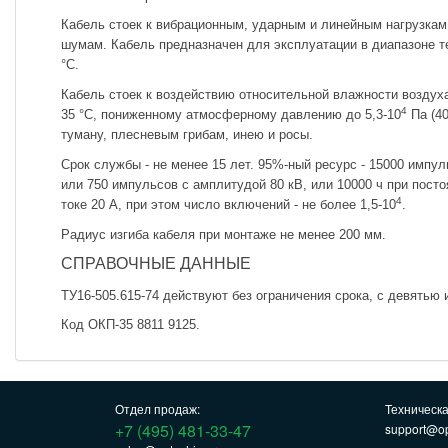
Кабель стоек к вибрационным, ударным и линейным нагрузкам,
шумам. Кабель предназначен для эксплуатации в диапазоне т
°С.
Кабель стоек к воздействию относительной влажности воздух
4
35 °С, пониженному атмосферному давлению до 5,3-10
Па (40
туману, плесневым грибам, инею и росы.
Срок службы - не менее 15 лет. 95%-ный ресурс - 15000 импул
или 750 импульсов с амплитудой 80 кВ, или 10000 ч при пост
4
токе 20 А, при этом число включений - не более 1,5-10
.
Радиус изгиба кабеля при монтаже не менее 200 мм.
СПРАВОЧНЫЕ ДАННЫЕ
ТУ16-505.615-74 действуют без ограничения срока, с девятью
Код ОКП-35 8811 9125.
Отдел продаж:
Техническ
+7 (495) 481-33-47
support@op