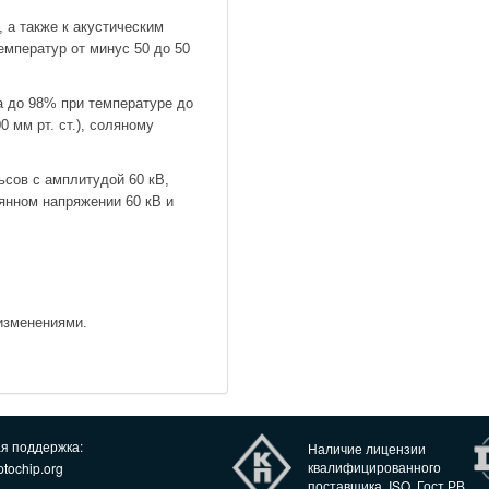
 а также к акустическим
емператур от минус 50 до 50
а до 98% при температуре до
0 мм рт. ст.), соляному
ьсов с амплитудой 60 кВ,
оянном напряжении 60 кВ и
 изменениями.
ая поддержка:
Наличие лицензии
квалифицированного
tochip.org
поставщика, ISO, Гост РВ