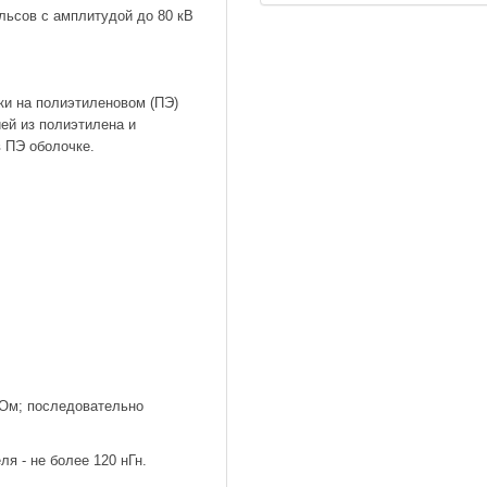
льсов с амплитудой до 80 кВ
ки на полиэтиленовом (ПЭ)
ей из полиэтилена и
в ПЭ оболочке.
 Ом; последовательно
я - не более 120 нГн.