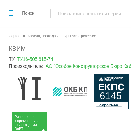
Поиск
Серии
Кабели, провода и шнуры электрические
КВИМ
ТУ:
ТУ16-505.615-74
Производитель:
АО "Особое Конструкторское Бюро К
6145
П
о
дробнее...
Р
а
зрешено
к применению
при
с
о
з
дании
Ви
В
Т