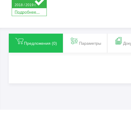
2018 / 2019 г.
П
о
дробнее...
Предложения (
0
)
Параметры
Док