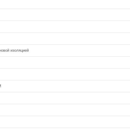
новой изоляцией
М