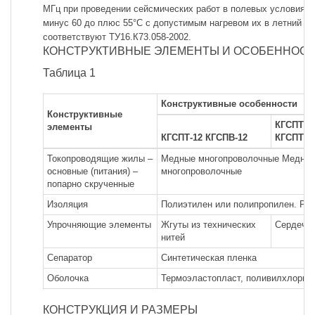
МГц при проведении сейсмических работ в полевых условиях 
минус 60 до плюс 55°С с допустимым нагревом их в летний п
соответствуют ТУ16.К73.058-2002.
КОНСТРУКТИВНЫЕ ЭЛЕМЕНТЫ И ОСОБЕННОС
Таблица 1
Конструктивные особенности
Конструктивные
КГСПТ-10
элементы
КГСПТ-12 КГСПВ-12
КГСПТ-14
Токопроводящие жилы –
Медные многопроволочные Медны
основные (питания) –
многопроволочные
попарно скрученные
Изоляция
Полиэтилен или полипропилен. Рас
Упрочняющие элементы
Жгуты из технических
Сердечни
нитей
Сепаратор
Синтетическая пленка
Оболочка
Термоэластопласт, поливилхлорид
КОНСТРУКЦИЯ И РАЗМЕРЫ