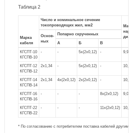
Таблица 2
Число и номинальное сечение
токопроводящих жил, мм2
Мак
нару
Попарно скрученных
Основ-
диам
Марка
ных
кабеля
А
Б
В
КГСПТ-10
-
-
5х(2х0,12)
-
9,9
КГСПВ-10
КГСПТ-12
2х1,34
-
5х(2х0,12)
-
10,3
КГСПВ-12
КГСПТ-14
2х1,34
4х(2х0,12)
2х(2х0,12)
-
10,4
КГСПВ-14
КГСПТ-16
-
-
-
8х(2х0,12)
9,0
КГСПВ-16
КГСПТ-22
-
-
-
11х(2х0,12)
10,6
КГСПВ-22
* По согласованию с потребителем поставка кабелей другими