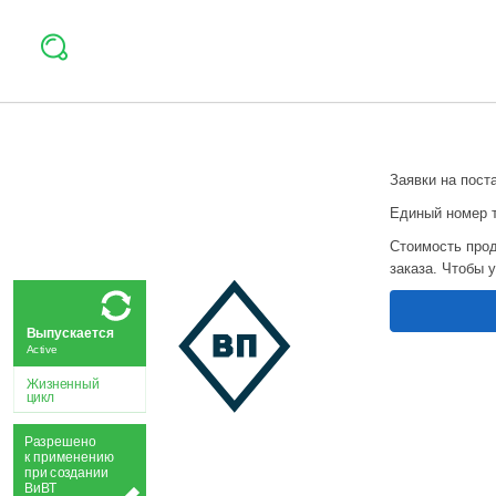
Заявки на пост
Единый номер 
Стоимость прод
заказа. Чтобы 
Выпускается
Active
Жизненный
цикл
Р
а
зрешено
к применению
при
с
о
з
дании
Ви
В
Т