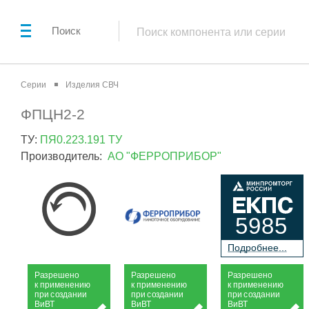
Поиск
Серии
Изделия СВЧ
ФПЦН2-2
ТУ:
ПЯ0.223.191 ТУ
Производитель:
АО "ФЕРРОПРИБОР"
5985
П
о
дробнее...
Р
а
зрешено
Р
а
зрешено
Р
а
зрешено
к применению
к применению
к применению
при
с
о
з
дании
при
с
о
з
дании
при
с
о
з
дании
Ви
В
Т
Ви
В
Т
Ви
В
Т