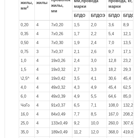
мм,провода
провода, кг,
жилы,
жилы
жилы,
марки
марки
2
мм
мм
БПДО
БПДОЭ
БПДО
БПДОЭ
0,20
4
7x0,20
1,5
2,0
3,6
8,9
0,35
4
7x0,26
1,7
2,2
5,4
12,1
0,50
4
7x0,30
1,9
2,4
7,0
13,5
0,75
3
7x0,37
2,1
2,6
9,7
17,1
1,0
4
19x0,26
2,4
3,0
12,8
23,2
1,5
4
19x0,32
2,7
3,3
18,2
29,3
\2,5^
4
19x0,42
3,5
4,1
30,6
45,4
4,0
4
49x0,32
4,3
4,9
45,4
62,5
6,0
4
49x0,39
4,9
5,5
64,6
85,0
ЧоГо
4
91x0,37
6,5
7,1
108,0
132,2
16,0
4
84x0,49
7,7
8,5
167,0
208,2
25,0
4
133x0,49
9,2
10,0
260,0
307,6
35,0
3
189x0,49
11,2
12,0
368,0
419,0