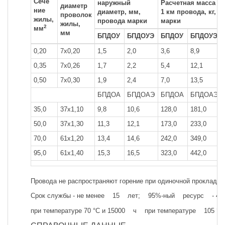
Сече
наружный
Расчетная масса
диаметр
ние
диаметр, мм,
1 км провода, кг,
проволок
жилы,
провода марки
марки
жилы,
2
мм
мм
БПДОУ
БПДОУЭ
БПДОУ
БПДОУЭ
0,20
7x0,20
1,5
2,0
3,6
8,9
0,35
7x0,26
1,7
2,2
5,4
12,1
0,50
7x0,30
1,9
2,4
7,0
13,5
БПДОА
БПДОАЭ
БПДОА
БПДОАЭ
35,0
37x1,10
9,8
10,6
128,0
181,0
50,0
37x1,30
11,3
12,1
173,0
233,0
70,0
61x1,20
13,4
14,6
242,0
349,0
95,0
61x1,40
15,3
16,5
323,0
442,0
Провода не распространяют горение при одиночной прокладке
Срок службы - не менее 15 лет; 95%-ный ресурс - 450
при температуре 70 °С и 15000 ч при температуре 105 °С