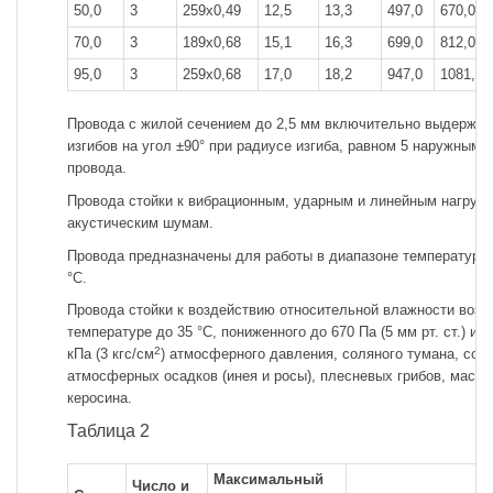
50,0
3
259x0,49
12,5
13,3
497,0
670,0
70,0
3
189x0,68
15,1
16,3
699,0
812,0
95,0
3
259x0,68
17,0
18,2
947,0
1081,0
Провода с жилой сечением до 2,5 мм включительно выдержив
изгибов на угол ±90° при радиусе изгиба, равном 5 наружным
провода.
Провода стойки к вибрационным, ударным и линейным нагрузка
акустическим шумам.
Провода предназначены для работы в диапазоне температур о
°С.
Провода стойки к воздействию относительной влажности возд
температуре до 35 °С, пониженного до 670 Па (5 мм рт. ст.) и 
2
кПа (3 кгс/см
) атмосферного давления, соляного тумана, сол
атмосферных осадков (инея и росы), плесневых грибов, масел
керосина.
Таблица 2
Максимальный
Число и