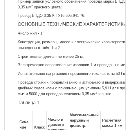
Пример записи условного обозначения провода марки БПДО с
2
0,35 мм
красного цвета:
Провод БПДО-0,35 К ТУ16-505.941-76.
ОСНОВНЫЕ ТЕХНИЧЕСКИЕ ХАРАКТЕРИСТИКИ
Число жил - 1.
Конструкция, размеры, масса и электрические характеристики
приведены в табл. 1 и 2.
Строительная длина - не менее 25 м.
Электрическое сопротивление изоляции 1 м провода - не мене
Испытательное напряжение переменного тока частоты 50 Гц - 
Провода стойки к продавливанию и истиранию и выдерживают
двойных ходов иглы с прижимающим усилием 5,9 Н для прово
2
2
мм
и 5000 для проводов сечением 0,35 мм
и выше.
Таблица 1
Максимальный
Число и
наружный
Расчетная
Сече
диаметр
диаметр,
масса 1 км
ние
Класс
проволок