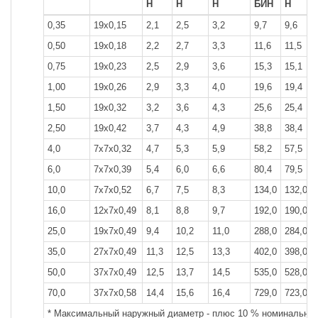
Н
Н
Н
БИН
Н
0,35
19x0,15
2,1
2,5
3,2
9,7
9,6
0,50
19x0,18
2,2
2,7
3,3
11,6
11,5
0,75
19x0,23
2,5
2,9
3,6
15,3
15,1
1,00
19x0,26
2,9
3,3
4,0
19,6
19,4
1,50
19x0,32
3,2
3,6
4,3
25,6
25,4
2,50
19x0,42
3,7
4,3
4,9
38,8
38,4
4,0
7x7x0,32
4,7
5,3
5,9
58,2
57,5
6,0
7x7x0,39
5,4
6,0
6,6
80,4
79,5
10,0
7x7x0,52
6,7
7,5
8,3
134,0
132,0
16,0
12x7x0,49
8,1
8,8
9,7
192,0
190,0
25,0
19x7x0,49
9,4
10,2
11,0
288,0
284,0
35,0
27x7x0,49
11,3
12,5
13,3
402,0
398,0
50,0
37x7x0,49
12,5
13,7
14,5
535,0
528,0
70,0
37x7x0,58
14,4
15,6
16,4
729,0
723,0
* Максимальный наружный диаметр - плюс 10 % номинальног