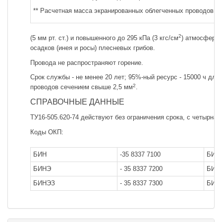
** Расчетная масса экранированных облегченных проводов с
2
(5 мм рт. ст.) и повышенного до 295 кПа (3 кгс/см
) атмосферно
осадков (инея и росы) плесневых грибов.
Провода не распространяют горение.
Срок службы - не менее 20 лет; 95%-ный ресурс - 15000 ч для
2
проводов сечением свыше 2,5 мм
.
СПРАВОЧНЫЕ ДАННЫЕ
ТУ16-505.620-74 действуют без ограничения срока, с четырна
Коды ОКП:
БИН
-35 8337 7100
БИН
БИНЭ
- 35 8337 7200
БИН
БИНЭЗ
- 35 8337 7300
БИН