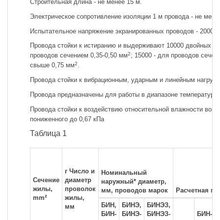
Строительная длина - не менее 15 м.
Электрическое сопротивление изоляции 1 м провода - не мене
Испытательное напряжение экранированных проводов - 2000 В 
Провода стойки к истиранию и выдерживают 10000 двойных х
2
проводов сечением 0,35-0,50 мм
; 15000 - для проводов сечен
2
свыше 0,75 мм
.
Провода стойки к вибрационным, ударным и линейным нагрузк
Провода предназначены для работы в диапазоне температур от
Провода стойки к воздействию относительной влажности возду
пониженного до 0,67 кПа
Таблица 1
г Число и
Номинальный
Сечение
диаметр
наружный* диаметр,
жилы,
проволок
мм, проводов марок
Расчетная мас
z
mm
жилы,
БИН,
БИНЭ,
БИНЭЗ,
мм
БИН-
БИНЭ-
БИНЭЗ-
БИН-