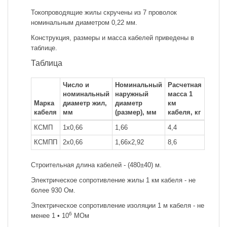
Токопроводящие жилы скручены из 7 проволок
номинальным диаметром 0,22 мм.
Конструкция, размеры и масса кабелей приведены в
таблице.
Таблица
Число и
Номинальный
Расчетная
номинальный
наружный
масса 1
Марка
диаметр жил,
диаметр
км
кабеля
мм
(размер), мм
кабеля, кг
КСМП
1x0,66
1,66
4,4
КСМПП
2x0,66
1,66x2,92
8,6
Строительная длина кабелей - (480±40) м.
Электрическое сопротивление жилы 1 км кабеля - не
более 930 Ом.
Электрическое сопротивление изоляции 1 м кабеля - не
6
менее 1 • 10
МОм