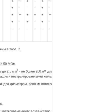
+
+
+
+
+
+
+
+
-
-
-
+
-
-
+
+
+
+
+
+
+
+
-
+
-
+
-
+
-
-
-
-
-
-
-
ны в табл. 2.
ее 50 МОм.
2
5 до 2,5 мм
- не более 260 пФ для
ежащими неэкранированны-ми жилами.
линдра диаметром, равным пятикратному
к.
 к кратковременному воздействию