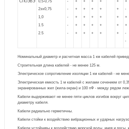
СПОЭВЭ
0,5-0,75
-
+
+
+
+
+
+
2эх0,75
-
+
+
+
+
+
-
1,0
-
+
+
+
+
+
+
1.5
-
+
+
+
+
+
+
2.5
-
+
+
+
+
+
-
-
Номинальный диаметр и расчетная масса 1 км кабелей приведе
Строительная длина кабелей - не менее 125 м.
Электрическое сопротивление изоляции 1 км кабелей - не мен
Электрическая емкость 1 м кабелей с жилами сечением от 0,3
экранированных жил (жила-экран) и 100 пФ - между рядом л
Кабели выдерживают не менее пяти циклов изгибов вокруг ци
диаметру кабеля.
Кабели радиально герметичны.
Кабели стойки к воздействию вибрационных и ударных нагрузо
Кабели устойчивы к воздействию морской воды, инея и росы,