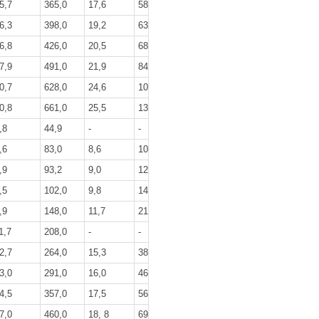
5,7
365,0
17,6
585,0
6,3
398,0
19,2
637,0
6,8
426,0
20,5
689,0
7,9
491,0
21,9
841,0
0,7
628,0
24,6
1044,0
0,8
661,0
25,5
1380,0
,8
44,9
-
-
,6
83,0
8,6
109,0
,9
93,2
9,0
127,0
,5
102,0
9,8
144,0
,9
148,0
11,7
218,0
1,7
208,0
-
-
2,7
264,0
15,3
385,0
3,0
291,0
16,0
466,0
4,5
357,0
17,5
564,0
7,0
460,0
18, 8
694,0