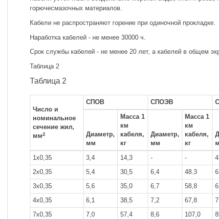
горючесмазочных материалов.
Кабели не распространяют горение при одиночной прокладке.
Наработка кабелей - не менее 30000 ч.
Срок службы кабелей - не менее 20 лет, а кабелей в общем экр
Таблица 2
Таблица 2
СПОВ
СПОЭВ
Число и
Масса 1
Масса 1
номинальное
км
км
сечение жил,
Диаметр,
кабеля,
Диаметр,
кабеля,
Д
2
мм
мм
кг
мм
кг
1x0,35
3,4
14,3
-
-
4
2x0,35
5,4
30,5
6,4
48.3
6
3x0,35
5,6
35,0
6,7
58,8
6
4x0,35
6,1
38,5
7,2
67,8
7
7x0,35
7,0
57,4
8,6
107,0
8