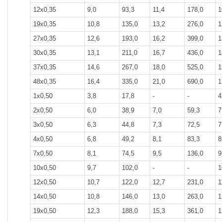
12x0,35
9,0
93,3
11,4
178,0
1
19x0,35
10,8
135,0
13,2
276,0
1
27x0,35
12,6
193,0
16,2
399,0
1
30x0,35
13,1
211,0
16,7
436,0
1
37x0,35
14,6
267,0
18,0
525,0
1
48x0,35
16,4
335,0
21,0
690,0
1
1x0,50
3,8
17,8
-
-
4
2x0,50
6,0
38,9
7,0
59,3
7
3x0,50
6,3
44,8
7,3
72,5
7
4x0,50
6,8
49,2
8,1
83,3
8
7x0,50
8,1
74,5
9,5
136,0
9
10x0,50
9,7
102,0
-
-
1
12x0,50
10,7
122,0
12,7
231,0
1
14x0,50
10,8
146,0
13,0
263,0
1
19x0,50
12,3
188,0
15,3
361,0
1