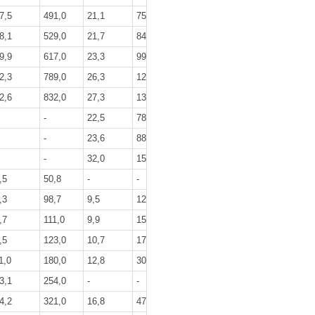
7,5
491,0
21,1
752,0
8,1
529,0
21,7
845,0
9,9
617,0
23,3
996,0
2,3
789,0
26,3
1242,0
2,6
832,0
27,3
1325,0
-
22,5
781,0
-
23,6
886,0
-
32,0
1580,0
,5
50,8
-
-
,3
98,7
9,5
128,0
,7
111,0
9,9
154,0
,5
123,0
10,7
174,0
1,0
180,0
12,8
301,0
3,1
254,0
-
-
4,2
321,0
16,8
479,0