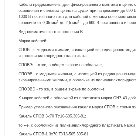
Кабели предназначены для фиксированного монтажа в цепях си
освещения и силовых цепях на судах при напряжении до 690 В
1000 В постоянного тока для кабелей с жилами сечением свы
2
2
сечением от 0,35 мм
до 2,5 мм
- до 690 В постоянного и пере
Вид климатического исполнения В.
Марки кабелей:
СПОВ - с медными жилами, с изоляцией из радиационно-моди
из поливинилхлоридного пластиката;
СПОВЭ - то же, в общем экране по оболочке;
СПОЭВ - с медными жилами, с изоляцией из радиационно-мод
экранированными жилами, в оболочке из поливинилхлоридного
СПОЭВЭ - то же, в общем экране по оболочке.
К марке кабелей с оболочкой из пластиката марки ОНЗ-40 доб
Пример условного обозначения кабеля марки СПОВ с тремя ж
Кабель СПОВ 3x70 ТУ16-505.305-81;
то же, с оболочкой из поливинилхлоридного пластиката марки
Кабель СПОВ-1 3x70 ТУ16-505.305-81.