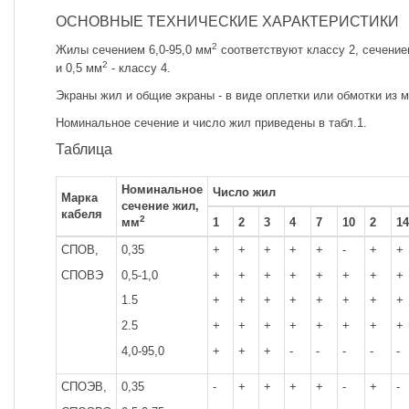
ОСНОВНЫЕ ТЕХНИЧЕСКИЕ ХАРАКТЕРИСТИКИ
2
Жилы сечением 6,0-95,0 мм
соответствуют классу 2, сечение
2
и 0,5 мм
- классу 4.
Экраны жил и общие экраны - в виде оплетки или обмотки из
Номинальное сечение и число жил приведены в табл.1.
Таблица
Номинальное
Число жил
Марка
сечение жил,
кабеля
2
мм
1
2
3
4
7
10
2
14
СПОВ,
0,35
+
+
+
+
+
-
+
+
СПОВЭ
0,5-1,0
+
+
+
+
+
+
+
+
1.5
+
+
+
+
+
+
+
+
2.5
+
+
+
+
+
+
+
+
4,0-95,0
+
+
+
-
-
-
-
-
СПОЭВ,
0,35
-
+
+
+
+
-
+
-