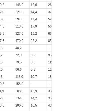
0,2
143,0
12,6
264,0
2,0
221,0
14,4
379,0
3,8
297,0
17,4
523,0
4,3
318,0
17,9
565,0
5,8
327,0
19,2
663,0
7,6
470,0
22,2
851,0
,6
40,2
-
-
,2
72,0
8,2
96,0
,5
79,5
8,5
111,0
,0
86,6
9,3
125,0
,3
118,0
10,7
186,0
0,5
158,0
-
-
1,9
208,0
13,9
331,0
2,0
239,0
14,2
368,0
3,5
290,0
16,5
481,0