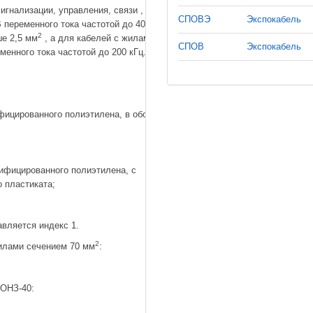
гнализации, управления, связи ,
СПОВЭ
Экспокабель
 переменного тока частотой до 400 Гц и
2
ше 2,5 мм
, а для кабелей с жилами
СПОВ
Экспокабель
менного тока частотой до 200 кГц.
фицированного полиэтилена, в оболочке
ифицированного полиэтилена, с
 пластиката;
авляется индекс 1.
2
илами сечением 70 мм
:
 ОНЗ-40: