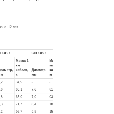
ане -12 лет.
СПОВЭ
СПОЭВЭ
Масса 1
Масса 1
км
км
иаметр,
кабеля,
Диаметр,
кабеля,
мм
кг
мм
кг
,2
34,9
-
-
,6
60,1
7,6
81,3
,8
65,9
7,9
93,5
,3
71,7
8,4
105,0
,2
95,7
9,8
151,0