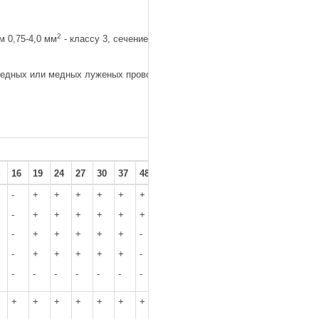
2
м 0,75-4,0 мм
- классу 3, сечением 0,35
 медных или медных луженых проволок.
16
19
24
27
30
37
48
52
-
+
+
+
+
+
+
-
-
+
+
+
+
+
+
+
-
+
+
+
+
+
-
+
-
+
+
+
+
+
-
-
-
-
-
-
-
-
-
-
+
+
+
+
+
+
+
-