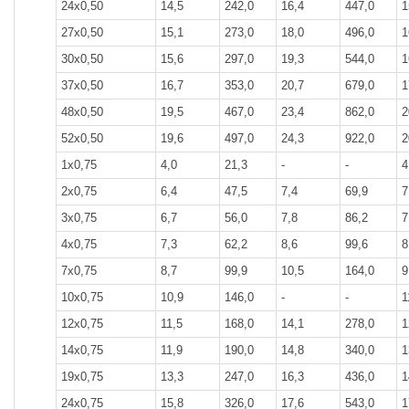
24x0,50
14,5
242,0
16,4
447,0
1
27x0,50
15,1
273,0
18,0
496,0
1
30x0,50
15,6
297,0
19,3
544,0
1
37x0,50
16,7
353,0
20,7
679,0
1
48x0,50
19,5
467,0
23,4
862,0
2
52x0,50
19,6
497,0
24,3
922,0
2
1x0,75
4,0
21,3
-
-
4
2x0,75
6,4
47,5
7,4
69,9
7
3x0,75
6,7
56,0
7,8
86,2
7
4x0,75
7,3
62,2
8,6
99,6
8
7x0,75
8,7
99,9
10,5
164,0
9
10x0,75
10,9
146,0
-
-
1
12x0,75
11,5
168,0
14,1
278,0
1
14x0,75
11,9
190,0
14,8
340,0
1
19x0,75
13,3
247,0
16,3
436,0
1
24x0,75
15,8
326,0
17,6
543,0
1