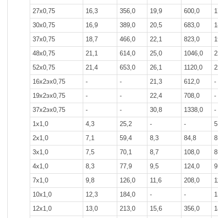
27x0,75
16,3
356,0
19,9
600,0
1
30x0,75
16,9
389,0
20,5
683,0
1
37x0,75
18,7
466,0
22,1
823,0
1
48x0,75
21,1
614,0
25,0
1046,0
2
52x0,75
21,4
653,0
26,1
1120,0
2
16х2эх0,75
-
-
21,3
612,0
-
19х2эх0,75
-
-
22,4
708,0
-
37х2эх0,75
-
-
30,8
1338,0
-
1x1,0
4,3
25,2
-
-
5
2x1,0
7,1
59,4
8,3
84,8
8
3x1,0
7,5
70,1
8,7
108,0
8
4x1,0
8,3
77,9
9,5
124,0
9
7x1,0
9,8
126,0
11,6
208,0
1
10x1,0
12,3
184,0
-
-
1
12x1,0
13,0
213,0
15,6
356,0
1