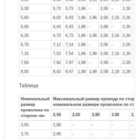
5,30
5,72
5,73
1,86
-
2,06
-
2,26
-
5,60
6,02
6,03
1,86
1,96
2,06
2,16
2,26
2,
6,00
6,42
6,43
1,86
-
2,06
-
2,26
-
6,30
6,72
6,73
1,86
1,96
2,06
2,16
2,26
2,
6,70
7,12
7,14
1,86
-
2,06
-
2,26
-
7,10
7,52
7,54
1,86
1,98
2,06
2,16
2,26
2,
7,50
7,92
7,97
1,88
-
2,08
-
2,28
-
8,00
8,42
8,47
1,88
1,98
2,08
2,18
2,28
2,
Таблица
Номинальный
Максимальный размер провода по сторон
размер
номинальном размере проволоки по стор
проволоки по
2,50
2,65
2,80
3,00
3,15
стороне «в»
3,55
2,96
-
-
-
-
3,75
2,96
-
-
-
-