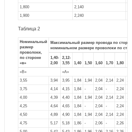
1,800
2,140
23
1,900
2,240
26
Таблица 2
Номинальный
Максимальный размер провода по стороне
размер
номинальном размере проволоки по стор
проволоки,
по стороне
1,40-
2,12-
«в»
2,00
3,55
1,40
1,50
1,60
1,70
1,80
1,
«В»
«А»
3,55
3,94
3,95
1,84
1,94
2,04
2,14
2,24
2,
3,75
4,14
4,15
1,84
-
2,04
-
2,24
-
4,00
4,39
4,40
1,84
1,94
2,04
2,14
2,24
2,
4,25
4,64
4,65
1,84
-
2,04
-
2,24
-
4,50
4,89
4,90
1,84
1,94
2,04
2,14
2,24
2,
4,75
5,17
5,18
1,86
-
2,06
-
2,26
-
5,00
5,42
5,43
1,86
1,96
2,06
2,16
2.26
2,