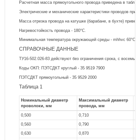
Расчетная масса прямоугольного провода приведена в табл.З.
Электрические и механические характеристики проводов приве
Масса отрезка провода на катушке (барабане, в бухте) приведе
Нагревостойкость провода - 180°С.
Минимальная температура окружающей среды - mhhvc 60°С.
СПРАВОЧНЫЕ ДАННЫЕ
ТУ16-502.026-83 действуют без ограничения срока, с восемью
Коды ОКП: ПЭТСДКТ круглый - 35 9519 7900
ПЭТСДКТ прямоугольный - 35 9529 2000
Таблица 1
Номинальный диаметр
Максимальный диаметр
Ра
проволоки, мм
провода, мм
пр
0,500
0,710
2,
0,560
0,790
2,
0,630
0,870
3,