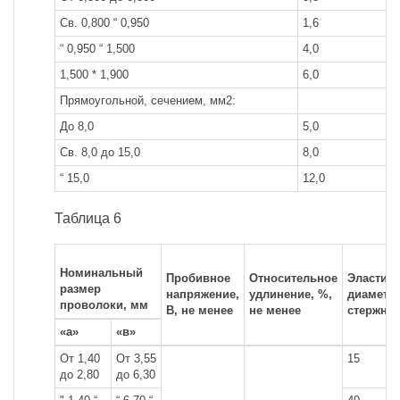
Св. 0,800 “ 0,950
1,6
“ 0,950 “ 1,500
4,0
1,500 * 1,900
6,0
Прямоугольной, сечением, мм2:
До 8,0
5,0
Св. 8,0 до 15,0
8,0
“ 15,0
12,0
Таблица 6
Номинальный
Пробивное
Относительное
Эластичн
размер
напряжение,
удлинение, %,
диаметр
проволоки, мм
В, не менее
не менее
стержня,
«а»
«в»
От 1,40
От 3,55
15
до 2,80
до 6,30