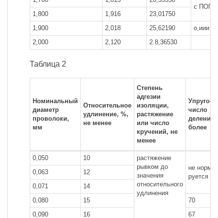
с ПОП
1,800
1,916
23,01750
1,900
2,018
25,62190
о,иии
2,000
2,120
2.8,36530
Таблица 2
Степень
адгезии
Номинальный
Упругост
Относительное
изоляции,
диаметр
число
удлинение, %,
растяжение
проволоки,
делений,
не менее
или число
мм
более
кручений, не
менее
0,050
10
растяжение
рывком до
не норми
0,063
12
значения
руется
относительного
0,071
14
удлинения
0,080
15
70
0,090
16
67