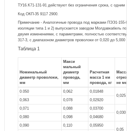
ТУ16.К71-131-91 действуют без ограничения срока, с одним и
Код ОКП-35 9117 2900.
Примечание - Аналогичные провода под марками ПЭЭ1-155-М
изоляции типа 1 и 2) выпускается заводом Молдавкабель по Т
двумя изменениями, с параметрами, полностью соответству
317-3, с диапазоном диаметров проволоки от 0,020 до 5,000 мм 
Таблица 1
Макси
мальный
Номинальный
диаметр
Расчетная
Масса
диаметр проволоки,
провода,
масса 1 км
отрезка,
мм
мм
провода, кг
не мен
0.050
0,062
0,01848
0,025
0,063
0,078
0,02920
0,071
0,088
0,03700
0,030
0,080
0,098
0,04680
0,090
0,110
0,05950
0,05