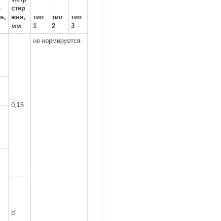
о
стер
я,
жня,
тип
тип
тип
мм
1
2
3
не нормируется
0,15
d