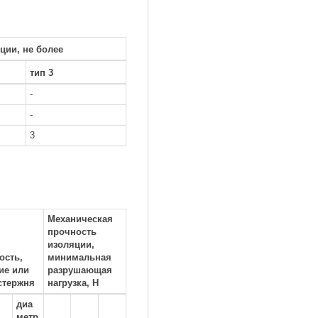
ции, не более
тип 3
-
-
3
Механическая
прочность
изоляции,
ость,
минимальная
ие или
разрушающая
стержня
нагрузка, Н
диа
метр