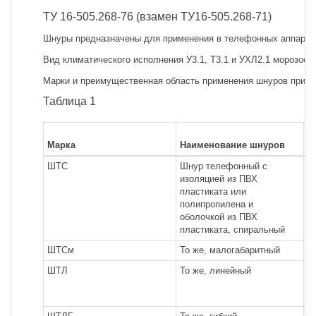
ТУ 16-505.268-76 (взамен ТУ16-505.268-71)
Шнуры предназначены для применения в телефонных аппарат
Вид климатического исполнения У3.1, Т3.1 и УХЛ2.1 морозост
Марки и преимущественная область применения шнуров привед
Таблица 1
П
Марка
Наименование шнуров
о
ШТС
Шнур телефонный с
Д
изоляцией из ПВХ
с
пластиката или
а
полипропилена и
оболочкой из ПВХ
пластиката, спиральный
ШТСм
То же, малогабаритный
Т
ШТЛ
То же, линейный
Д
р
а