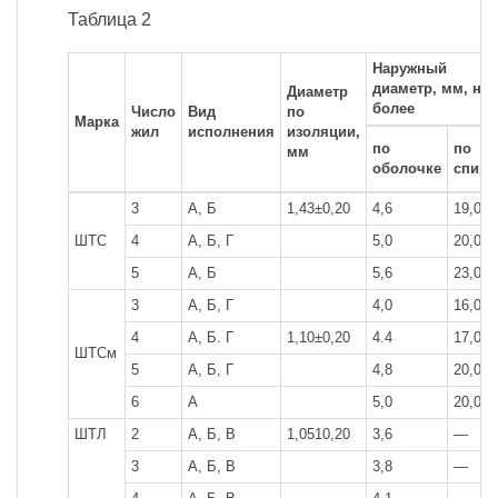
Таблица 2
Наружный
диаметр, мм, не
Диаметр
более
Число
Вид
по
Марка
жил
исполнения
изоляции,
по
по
мм
оболочке
спира
3
А, Б
1,43±0,20
4,6
19,0
ШТС
4
А, Б, Г
5,0
20,0
5
А, Б
5,6
23,0
3
А, Б, Г
4,0
16,0
4
А, Б. Г
1,10±0,20
4.4
17,0
ШТСм
5
А, Б, Г
4,8
20,0
6
А
5,0
20,0
ШТЛ
2
А, Б, В
1,0510,20
3,6
—
3
А, Б, В
3,8
—