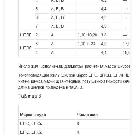
4
А, Б, В
4,1
—
5
А, Б, В
4,4
—
6
А, Б, В
4,8
—
7
А, Б, В
4,8
—
ШТЛГ
2
А
1,10±10,20
3.8
—
3
А
1,10±0,20
4,0
17,0
ШТЛС
4
А
4,4
18,0
Число жил, исполнения, диаметры, расчетная масса шнуров пр
Токопроводящие жилы шнуров марок ШТС, ШТСм, ШТЛГ, ШТЛ
нитей, шнура марки ШТЛ-медные, повышенной гибкости сечен
длина шнуров приведена в табл. 3.
Таблица 3
Н
Марка шнура
Число жил
ш
ШТС, ШТСм
3
2
ШТС, ШТСм
4
2