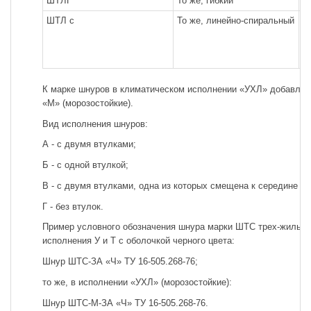
ШТЛГ
То же, гибкий
Т
ШТЛ с
То же, линейно-спиральный
Д
т
т
р
К марке шнуров в климатическом исполнении «УХЛ» добавляе
«М» (морозостойкие).
Вид исполнения шнуров:
А - с двумя втулками;
Б - с одной втулкой;
В - с двумя втулками, одна из которых смещена к середине ш
Г - без втулок.
Пример условного обозначения шнура марки ШТС трех-жильно
исполнения У и Т с оболочкой черного цвета:
Шнур ШТС-ЗА «Ч» ТУ 16-505.268-76;
то же, в исполнении «УХЛ» (морозостойкие):
Шнур ШТС-М-ЗА «Ч» ТУ 16-505.268-76.