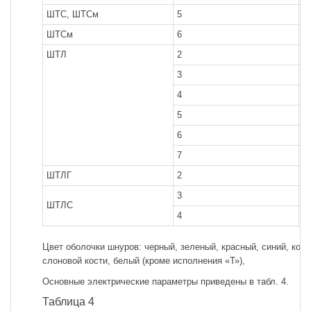
ШТС, ШТСм
5
2
ШТСм
6
2
ШТЛ
2
2
3
2
4
2
5
2
6
2
7
2
ШТЛГ
2
1
3
3
ШТЛС
4
3
Цвет оболочки шнуров: черный, зеленый, красный, синий, кори
слоновой кости, белый (кроме исполнения «Т»),
Основные электрические параметры приведены в табл. 4.
Таблица 4