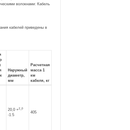
ическими волокнами: Кабель
кания кабелей приведены в
и
р
х
Расчетная
я
Наружный
масса 1
х
диаметр,
км
мм
кабеля, кг
2
0
20,0 +
-
405
-1.5