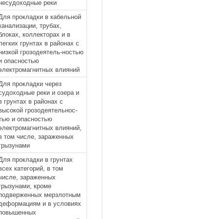
несудоходные реки
Для прокладки в кабельной
канализации, трубах,
блоках, коллекторах и в
легких грунтах в районах с
низкой грозодеятель-ностью
и опасностью
электромагнитных влияний
Для прокладки через
судоходные реки и озера и
в грунтах в районах с
высокой грозодеятельнос-
тью и опасностью
электромагнитных влияний,
в том числе, зараженных
грызунами
Для прокладки в грунтах
всех категорий, в том
числе, зараженных
грызунами, кроме
подверженных мерзлотным
деформациям и в условиях
повышенных