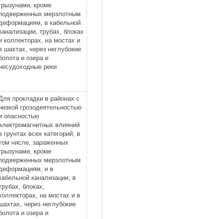
грызунами, кроме
подверженных мерзлотным
деформациям, в кабельной
канализации, трубах, блоках
и коллекторах, на мостах и
в шахтах, через неглубокие
болота и озера и
несудоходные реки
Для прокладки в районах с
низкой грозодеятельностью
и опасностью
электромагнитных влияний
в грунтах всех категорий, в
том числе, зараженных
грызунами, кроме
подверженных мерзлотным
деформациям, и в
кабельной канализации, в
трубах, блоках,
коллекторах, на мостах и в
шахтах, через неглубокие
болота и озера и