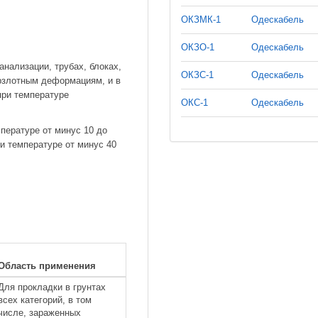
ОКЗМК-1
Одескабель
ОКЗО-1
Одескабель
нализации, трубах, блоках,
ОКЗС-1
Одескабель
ерзлотным деформациям, и в
при температуре
ОКС-1
Одескабель
пературе от минус 10 до
и температуре от минус 40
Область применения
Для прокладки в грунтах
всех категорий, в том
числе, зараженных