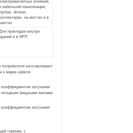
электромагнитных влияний,
в кабельной канализации,
трубах, блоках,
коллекторах, на мостах и в
шахтах
Для прокладки внутри
зданий и в НРП
ю потребителя изготавливают
м к марке кабеля
с коэффициентом затухания
 и четырьмя (медными жилами
 с коэффициентом затухания
щей горение, с