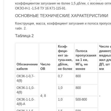
коэффициентом затухания не более 1,5 дБ/км, с восемью опт
ОКЗО-Н-1 -1,5-8 ТУ 16.К71-115-91.
ОСНОВНЫЕ ТЕХНИЧЕСКИЕ ХАРАКТЕРИСТИКИ
Конструкция, масса, коэффициент затухания и полоса пропус
табл. 2.
Таблица 2
Коэф-
Число 
фици-
Полоса
диамет
ент за-
пропускания
медны
туха-ния,
на 1 км,
жил дл
Обозначение
Число
дБ/км,
МГц, не
ДП, шт 
кабеля
ОВ
не более
менее
мм
ОКЗК-1-0,7-
0,7
800
4(8)
ОКЗК-1-1,0-
1,0
800
4(8)
4; 8
-
ОКЗК-1-1,0-
1,0
500-800
4(8)-А