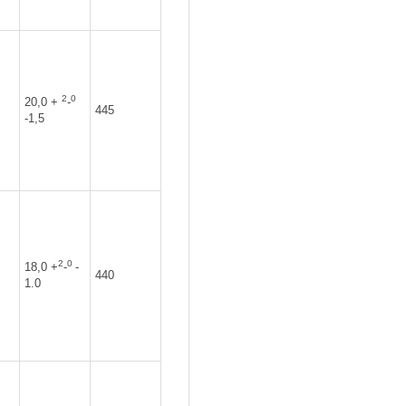
2
0
20,0 +
-
445
-1,5
2
0
18,0 +
-
-
440
1.0