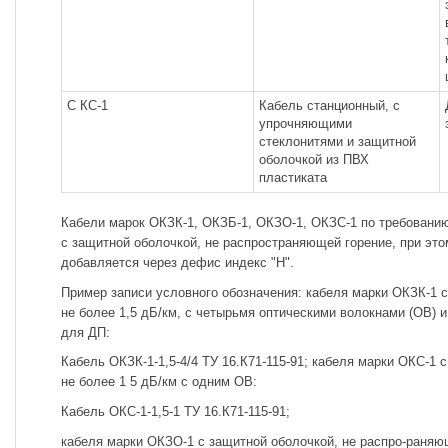
С КС-1
Кабель станционный, с
упрочняющими
стеклонитями и защитной
оболочкой из ПВХ
пластиката
Кабели марок ОКЗК-1, ОКЗБ-1, ОКЗО-1, ОКЗС-1 по требовани
с защитной оболочкой, не распространяющей горение, при это
добавляется через дефис индекс "Н".
Пример записи условного обозначения: кабеля марки ОКЗК-1 
не более 1,5 дБ/км, с четырьмя оптическими волокнами (ОВ)
для ДП:
Кабель ОКЗК-1-1,5-4/4 ТУ 16.К71-115-91; кабеля марки ОКС-1
не более 1 5 дБ/км с одним ОВ:
Кабель ОКС-1-1,5-1 ТУ 16.К71-115-91;
кабеля марки ОКЗО-1 с защитной оболочкой, не распро-раняю