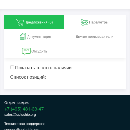
Предложения (
0
)
Параметры
Другие производители
Документация
Обсудить
Показать те что в наличии:
Список позиций:
Отдел продаж:
+7 (495) 481-33-47
sales@optochip.org
Техническая поддержка:
support@optochip.org