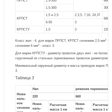
ПРПСТ
1,5-300
660
1,5-300
3000
1,5 и 2,5
2,3,5, 7,16, 24,37
КРПСТ
660
6-50
3
КРПСТУ
1,0
3
220
2
Класс жил - 4; для марок ПРПСТ, КРПСТ сечением 2,5 мм
-кл
2
сечением 6 мм
- класс 3.
Для марки КРПСТУ - диаметр проволок двух жил - не более 0,2
скрученный из стальных оцинкованных проволок диаметром 0,
Минимальный наружный диаметр и масса проводов марок ПРМ
3.
Таблица 3
Нап
ряжение переменного 
Номи
220
660
наль-
ное
Номи-
Номи-
Расчетная
Расчетная
сечение
наль-
наль-
масса 1 км
масса 1 км