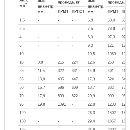
жил,
ный
ный
провода, кг
провода, кг
2
мм
диаметр,
диаметр,
мм
ПРМТ
ПРПСТ
мм
ПРМТ
ПРП
1,5
-
-
-
6,8
60,4
60,4
2,5
-
-
-
7,5
78,8
78,8
4
-
-
-
8,0
97,3
97,3
6
-
-
-
9,0
121
121
10
-
-
-
10,5
1969
196
16
8,8
215
224
12,6
268
281
25
11,5
322
331
14,9
401
418
35
13,9
435
447
17,3
524
543
50
15,7
596
609
18,7
682
703
70
17,9
809
822
20,9
909
931
95
19,8
1091
-
22,8
1203
1230
120
-
-
-
26,3
1502
1529
150
-
-
-
29,4
1857
1887
185
-
-
-
31,6
2302
2336