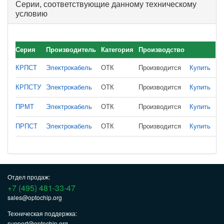
Серии, соответствующие данному техническому
условию
Серия
Производитель
Категория
Производство
КРПСТ
Электрокабель
ОТК
Производится
Купить
КРПСТУ
Электрокабель
ОТК
Производится
Купить
ПРМТ
Электрокабель
ОТК
Производится
Купить
ПРПСТ
Электрокабель
ОТК
Производится
Купить
Отдел продаж:
+7 (495) 481-33-47
sales@optochip.org
Техническая поддержка:
support@optochip.org