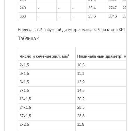
240
-
-
-
35,4
2747
2951
300
-
-
-
38,0
3340
3580
Номинальный наружный диаметр и масса кабеля марки КРПСТ 
Таблица 4
2
Число и сечение жил, мм
Номинальный диаметр, мм
2x1,5
10,6
3x1,5
11,1
5x1,5
13,9
7x1,5
14,5
16x1,5
20,2
24x1,5
25,5
37x1,5
28,8
2x2,5
11,9