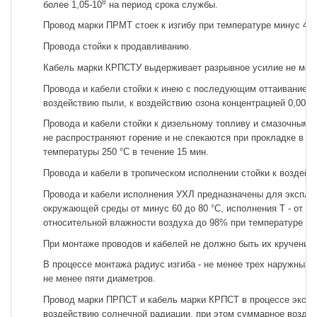
8
более 1,05-10
на период срока службы.
Провод марки ПРМТ стоек к изгибу при температуре минус 40 
Провода стойки к продавливанию.
Кабель марки КРПСТУ выдерживает разрывное усилие не мене
Провода и кабели стойки к инею с последующим оттаиванием,
воздействию пыли, к воздействию озона концентрацией 0,0015
Провода и кабели стойки к дизельному топливу и смазочным м
не распространяют горение и не спекаются при прокладке в пу
температуры 250 °С в течение 15 мин.
Провода и кабели в тропическом исполнении стойки к воздейс
Провода и кабели исполнения УХЛ предназначены для эксплу
окружающей среды от минус 60 до 80 °С, исполнения Т - от ми
относительной влажности воздуха до 98% при температуре до 
При монтаже проводов и кабелей не должно быть их кручения 
В процессе монтажа радиус изгиба - не менее трех наружных д
не менее пяти диаметров.
Провод марки ПРПСТ и кабель марки КРПСТ в процессе экспл
воздействию солнечной радиации, при этом суммарное воздей