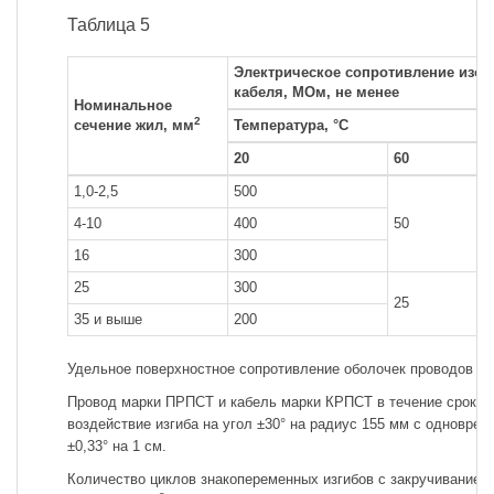
Таблица 5
Электрическое сопротивление изол
кабеля, МОм, не менее
Номинальное
2
сечение жил, мм
Температура, °С
20
60
1,0-2,5
500
4-10
400
50
16
300
25
300
25
35 и выше
200
Удельное поверхностное сопротивление оболочек проводов и к
Провод марки ПРПСТ и кабель марки КРПСТ в течение срока
воздействие изгиба на угол ±30° на радиус 155 мм с одновре
±0,33° на 1 см.
Количество циклов знакопеременных изгибов с закручиванием 