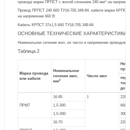
2
провода марки ПРПСТ с жилой сечением 240 мм
на напряжен
Провод ПРПСТ 240 660 ТУ16-705.348-84, кабеля марки КРПСТ 
на напряжение 660 В:
Кабель КРПСТ 37x1,5 660 ТУ16-705.348-84.
ОСНОВНЫЕ ТЕХНИЧЕСКИЕ ХАРАКТЕРИСТИКИ
Номинальное сечение жил, их число и напряжение проводов и 
Таблица 2
Номи
пров
Номинальное
Марка провода
сечение жил,
Число жил
пере
или кабеля
2
мм
тока
до 4
16-95
1
220
ПРМТ
1,5-300
660
1,5-300
3000
16-70
220