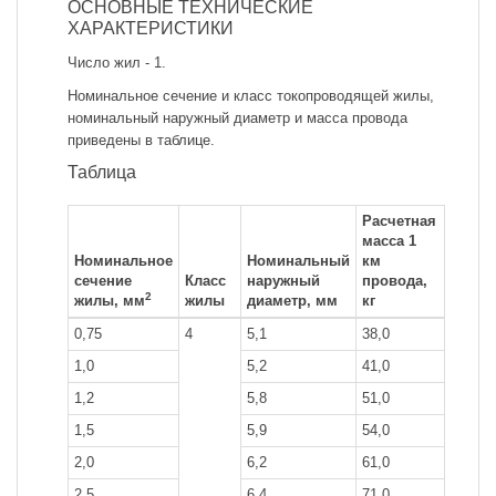
ОСНОВНЫЕ ТЕХНИЧЕСКИЕ
ХАРАКТЕРИСТИКИ
Число жил - 1.
Номинальное сечение и класс токопроводящей жилы,
номинальный наружный диаметр и масса провода
приведены в таблице.
Таблица
Расчетная
масса 1
Номинальное
Номинальный
км
сечение
Класс
наружный
провода,
2
жилы, мм
жилы
диаметр, мм
кг
0,75
4
5,1
38,0
1,0
5,2
41,0
1,2
5,8
51,0
1,5
5,9
54,0
2,0
6,2
61,0
2,5
6,4
71,0