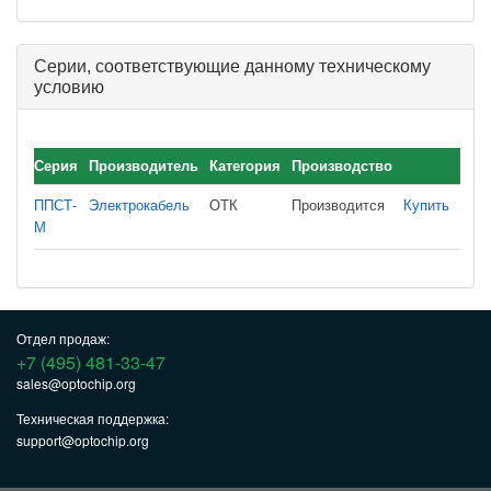
Серии, соответствующие данному техническому
условию
Серия
Производитель
Категория
Производство
ППСТ-
Электрокабель
ОТК
Производится
Купить
М
Отдел продаж:
+7 (495) 481-33-47
sales@optochip.org
Техническая поддержка:
support@optochip.org