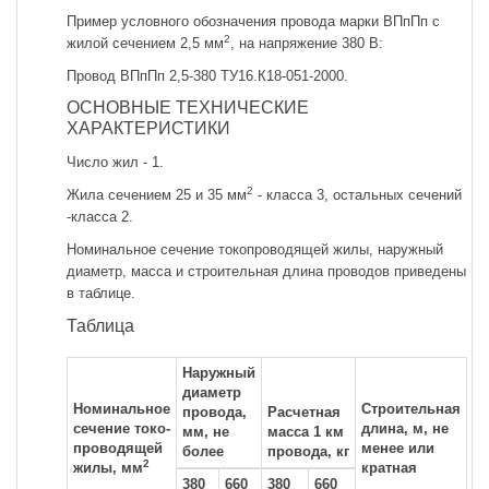
Пример условного обозначения провода марки ВПпПп с
2
жилой сечением 2,5 мм
, на напряжение 380 В:
Провод ВПпПп 2,5-380 ТУ16.К18-051-2000.
ОСНОВНЫЕ ТЕХНИЧЕСКИЕ
ХАРАКТЕРИСТИКИ
Число жил - 1.
2
Жила сечением 25 и 35 мм
- класса 3, остальных сечений
-класса 2.
Номинальное сечение токопроводящей жилы, наружный
диаметр, масса и строительная длина проводов приведены
в таблице.
Таблица
Наружный
диаметр
Номинальное
Строительная
провода,
Расчетная
сечение токо-
длина, м, не
мм, не
масса 1 км
проводящей
менее или
более
провода, кг
2
жилы, мм
кратная
380
660
380
660