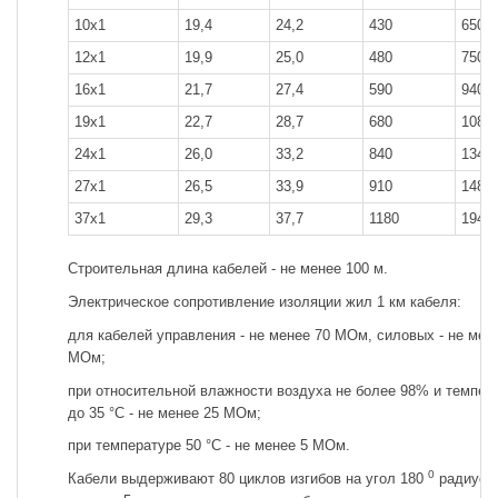
10x1
19,4
24,2
430
650
12x1
19,9
25,0
480
750
16x1
21,7
27,4
590
940
19x1
22,7
28,7
680
1080
24x1
26,0
33,2
840
1340
27x1
26,5
33,9
910
1480
37x1
29,3
37,7
1180
1940
Строительная длина кабелей - не менее 100 м.
Электрическое сопротивление изоляции жил 1 км кабеля:
для кабелей управления - не менее 70 МОм, силовых - не мен
МОм;
при относительной влажности воздуха не более 98% и темпер
до 35 °С - не менее 25 МОм;
при температуре 50 °С - не менее 5 МОм.
0
Кабели выдерживают 80 циклов изгибов на угол 180
радиусо