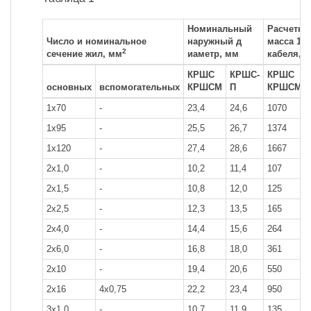
Номинальный
Расчетна
Число и номинальное
наружный д
масса 1 к
2
сечение жил, мм
иаметр, мм
кабеля, к
КРШС
КРШС-
КРШС
основных
вспомогательных
КРШСМ
П
КРШСМ
1x70
-
23,4
24,6
1070
1x95
-
25,5
26,7
1374
1x120
-
27,4
28,6
1667
2x1,0
-
10,2
11,4
107
2x1,5
-
10,8
12,0
125
2x2,5
-
12,3
13,5
165
2x4,0
-
14,4
15,6
264
2x6,0
-
16,8
18,0
361
2x10
-
19,4
20,6
550
2x16
4x0,75
22,2
23,4
950
3x1,0
-
10,7
11,9
135