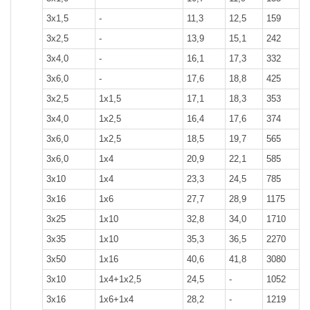
3x1,5
-
11,3
12,5
159
3x2,5
-
13,9
15,1
242
3x4,0
-
16,1
17,3
332
3x6,0
-
17,6
18,8
425
3x2,5
1x1,5
17,1
18,3
353
3x4,0
1x2,5
16,4
17,6
374
3x6,0
1x2,5
18,5
19,7
565
3x6,0
1x4
20,9
22,1
585
3x10
1x4
23,3
24,5
785
3x16
1x6
27,7
28,9
1175
3x25
1x10
32,8
34,0
1710
3x35
1x10
35,3
36,5
2270
3x50
1x16
40,6
41,8
3080
3x10
1х4+1х2,5
24,5
-
1052
3x16
1x6+1x4
28,2
-
1219