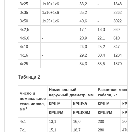
3x25
1x10+1x6
33,2
-
1848
3x35
1x16+1x6
35,2
-
2262
3x50
1x25+1x6
40,6
-
3022
4x2,5
-
17,1
18,3
369
4x6,0
-
20,9
22,1
610
4x10
-
24,0
25,2
847
4x16
-
29,2
30,4
1284
4x25
-
34,3
35,5
1870
Таблица 2
Номинальный
Расчетная масса 
Число и
наружный диаметр, мм
кабеля, кг
номинальное
сечение жил,
КРШУ
КРШУЭ
КРШУ
КРШ
2
мм
КРШУМ
КРШУЭМ
КРШУМ
КРШ
4x1
13,1
16,0
200
300
7x1
15,1
18,7
280
470