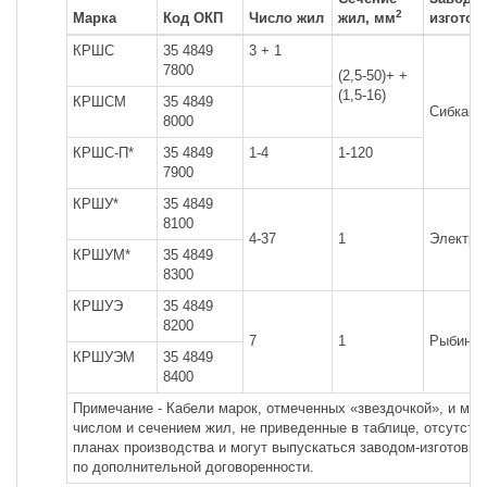
2
Марка
Код ОКП
Число жил
жил, мм
изготов
КРШС
35 4849
3 + 1
7800
(2,5-50)+ +
(1,5-16)
КРШСМ
35 4849
Сибкабе
8000
КРШС-П*
35 4849
1-4
1-120
7900
КРШУ*
35 4849
8100
4-37
1
Электро
КРШУМ*
35 4849
8300
КРШУЭ
35 4849
8200
7
1
Рыбинск
КРШУЭМ
35 4849
8400
Примечание - Кабели марок, отмеченных «звездочкой», и мар
числом и сечением жил, не приведенные в таблице, отсутств
планах производства и могут выпускаться заводом-изготови
по дополнительной договоренности.