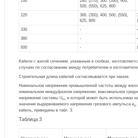
150
240, (270), 300, (350), 400,
500, (550), 625, 800
220
300, (350), 400, 500, (550),
625, 800
330
-
380
-
500
-
Кабели с жилой сечением, указанным в скобках, изготовляютс
случаях по согласованию между потребителем и изготовителе
Строительная длина кабелей согласовывается при заказе.
Номинальное напряжение промышленной частоты между жилой
номинальном междуфазном напряжении, максимальное средн
напряжение системы U
, в которой может быть использован к
m
значение выдерживаемого напряжения грозового импульса и
,
р
кабель, приведены в табл. 3.
Таблица 3