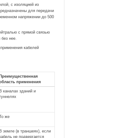
лой, с изоляцией из
предназначены для передачи
ременном напряжении до 500
ейтралью с прямой связью
без нее.
 применения кабелей
Преимущественная
область применения
В каналах зданий и
туннелях
То же
В земле (в траншеях), если
кабель не подвергается