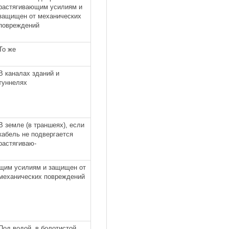
растягивающим усилиям и
защищен от механических
повреждений
То же
В каналах зданий и
туннелях
В земле (в траншеях), если
кабель не подвергается
растягиваю-
щим усилиям и защищен от
механических повреждений
Под водой, в болотистой