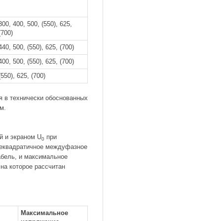
300, 400, 500, (550), 625,
(700)
440, 500, (550), 625, (700)
400, 500, (550), 625, (700)
(550), 625, (700)
я в технически обоснованных
м.
 и экраном U
при
0
еквадратичное междуфазное
абель, и максимальное
 на которое рассчитан
Максимальное