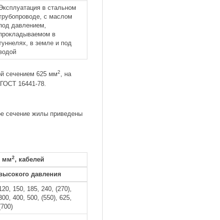
Эксплуатация в стальном
трубопроводе, с маслом
под давлением,
прокладываемом в
туннелях, в земле и под
водой
2
й сечением 625 мм
, на
ГОСТ 16441-78.
е сечение жилы приведены
2
, мм
, кабелей
высокого давления
120, 150, 185, 240, (270),
300, 400, 500, (550), 625,
(700)