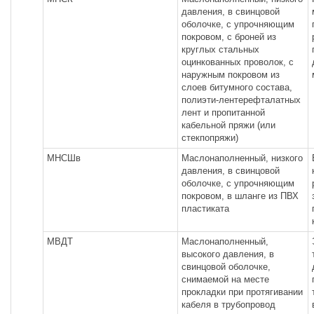
давления, в свинцовой
оболочке, с упрочняющим
покровом, с броней из
круглых стальных
оцинкованных проволок, с
наружным покровом из
слоев битумного состава,
полиэти-лентерефталатных
лент и пропитанной
кабельной пряжи (или
стекпопряжи)
МНСШв
Маслонаполненный, низкого
давления, в свинцовой
оболочке, с упрочняющим
покровом, в шланге из ПВХ
пластиката
МВДТ
Маслонаполненный,
высокого давления, в
свинцовой оболочке,
снимаемой на месте
прокладки при протягивании
кабеля в трубопровод