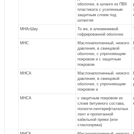
оболочке, в шланге из ПВХ
пластиката с усиленным
защитным слоем под
шлангом
МНАгШву
То же, в алюминиевой
гофрированной оболочке
МНС
Маслонаполненный, низкого
давления, в свинцовой
оболочке, с упрочняющим
покровом и с защитным
покровом
МНСА
Маслонаполненный, низкого
давления, в свинцовой
оболочке, с упрочняющим
покровом и
МНСА
с защитным покровом из
слоев битумного состава,
полиэти-лентерефталатных
лент и пропитанной
кабельной пряжи (или
стеклопряжи)
МНСК
Маслонаполненный, низкого