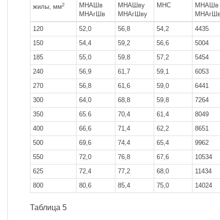
МНАШв
МНАШву
МНС
МНАШв
2
жилы, мм
МНАгШв
МНАгШву
МНАгШ
120
52,0
56,8
54,2
4435
150
54,4
59,2
56,6
5004
185
55,0
59,8
57,2
5454
240
56,9
61,7
59,1
6053
270
56,8
61,6
59,0
6441
300
64,0
68,8
59,8
7264
350
65.6
70,4
61,4
8049
400
66,6
71,4
62,2
8651
500
69,6
74,4
65,4
9962
550
72,0
76,8
67,6
10534
625
72,4
77,2
68,0
11434
800
80,6
85,4
75,0
14024
Таблица 5