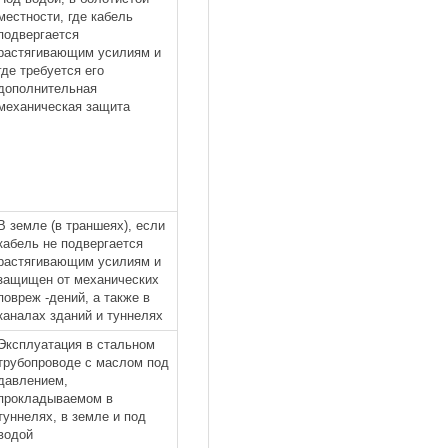
местности, где кабель
подвергается
растягивающим усилиям и
где требуется его
дополнительная
механическая защита
В земле (в траншеях), если
кабель не подвергается
растягивающим усилиям и
защищен от механических
повреж -дений, а также в
каналах зданий и туннелях
Эксплуатация в стальном
трубопроводе с маслом под
давлением,
прокладываемом в
туннелях, в земле и под
водой