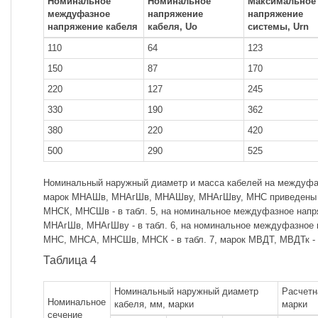
Номинальное
Номинальное
Максимальное
междуфазное
напряжение
напряжение
напряжение кабеля
кабеля, Uo
системы, Urn
110
64
123
150
87
170
220
127
245
330
190
362
380
220
420
500
290
525
Номинальный наружный диаметр и масса кабелей на междуфа
марок МНАШв, МНАгШв, МНАШву, МНАгШву, МНС приведены в
МНСК, МНСШв - в табл. 5, на номинальное междуфазное напр
МНАгШв, МНАгШву - в табл. 6, на номинальное междуфазное 
МНС, МНСА, МНСШв, МНСК - в табл. 7, марок МВДТ, МВДТк - в
Таблица 4
Номинальный наружный диаметр
Расчетн
Номинальное
кабеля, мм, марки
марки
сечение