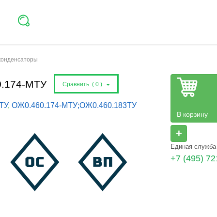
 конденсаторы
0.174-МТУ
Сравнить (
0
)
ТУ
,
ОЖ0.460.174-МТУ;ОЖ0.460.183ТУ
В корзину
+
Единая служба
+7 (495) 72