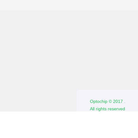
обеспечение
Новости
О
проекте
Обратная связь
О компании
Optochip © 2017 .
Политика
All rights reserved
конфиденциальности
Отдел продаж:
+7(495) 481-33-
47