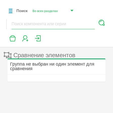
Поиск
Во всех разделах
Компоненты
Серии
ЭКБ
Сравнение элементов
Группа не выбран ни один элемент для
Производители
сравнения
Дистрибьюторы
Справочники
Программное