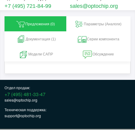
+7 (495) 721-84-99
sales@optochip.org
Предложения (
0
)
Параметры (Aналоги)
Документация (1)
Серии компонента
Модели САПР
Обсуждение
Отдел продаж:
+7 (495) 481-33-47
sales@optochip.org
Техническая поддержка:
support@optochip.org
© ООО «ОПТОЧИП», 2017-2026.
Политика конфиденциальности
. 125430,