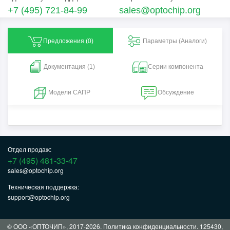
+7 (495) 721-84-99
sales@optochip.org
Предложения (
0
)
Параметры (Aналоги)
Документация (1)
Серии компонента
Модели САПР
Обсуждение
Отдел продаж:
+7 (495) 481-33-47
sales@optochip.org
Техническая поддержка:
support@optochip.org
© ООО «ОПТОЧИП», 2017-2026.
Политика конфиденциальности
. 125430,